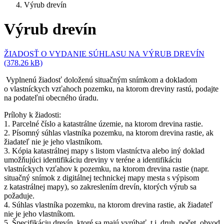
Výrub drevín
Výrub drevín
ŽIADOSŤ O VYDANIE SÚHLASU NA VÝRUB DREVÍN
(378.26 kB)
Vyplnenú žiadosť doloženú situačným snímkom a dokladom
o vlastníckych vzťahoch pozemku, na ktorom dreviny rastú, podajte
na podateľni obecného úradu.
Prílohy k žiadosti:
1. Parcelné číslo a katastrálne územie, na ktorom drevina rastie.
2. Písomný súhlas vlastníka pozemku, na ktorom drevina rastie, ak
žiadateľ nie je jeho vlastníkom.
3. Kópia katastrálnej mapy s listom vlastníctva alebo iný doklad
umožňujúci identifikáciu dreviny v teréne a identifikáciu
vlastníckych vzťahov k pozemku, na ktorom drevina rastie (napr.
situačný snímok z digitálnej technickej mapy mesta s výpisom
z katastrálnej mapy), so zakreslením drevín, ktorých výrub sa
požaduje.
4. Súhlas vlastníka pozemku, na ktorom drevina rastie, ak žiadateľ
nie je jeho vlastníkom.
5. Špecifikáciu drevín, ktoré sa majú vyrúbať, t.j. druh, počet, obvod