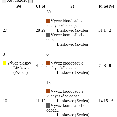
August
2026
Po
Ut
St
Št
Pi
So
Ne
30
Vývoz bioodpadu a
kuchynského odpadu
27
28
29
Lieskovec (Zvolen)
31
1
2
Vývoz komunálneho
odpadu
Lieskovec (Zvolen)
3
6
Vývoz plastov
Vývoz bioodpadu a
4
5
7
8
9
Lieskovec
kuchynského odpadu
(Zvolen)
Lieskovec (Zvolen)
13
Vývoz bioodpadu a
kuchynského odpadu
10
11
12
Lieskovec (Zvolen)
14
15
16
Vývoz komunálneho
odpadu
Lieskovec (Zvolen)