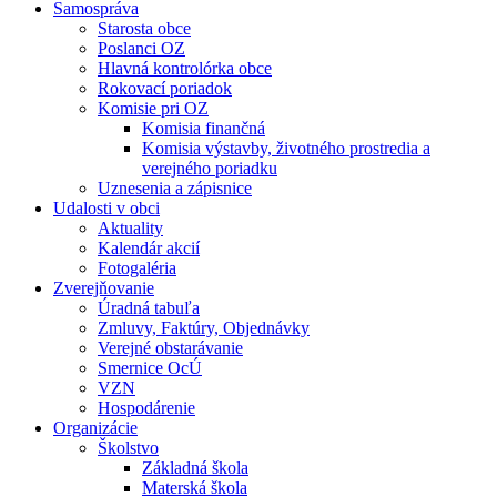
Samospráva
Starosta obce
Poslanci OZ
Hlavná kontrolórka obce
Rokovací poriadok
Komisie pri OZ
Komisia finančná
Komisia výstavby, životného prostredia a
verejného poriadku
Uznesenia a zápisnice
Udalosti v obci
Aktuality
Kalendár akcií
Fotogaléria
Zverejňovanie
Úradná tabuľa
Zmluvy, Faktúry, Objednávky
Verejné obstarávanie
Smernice OcÚ
VZN
Hospodárenie
Organizácie
Školstvo
Základná škola
Materská škola