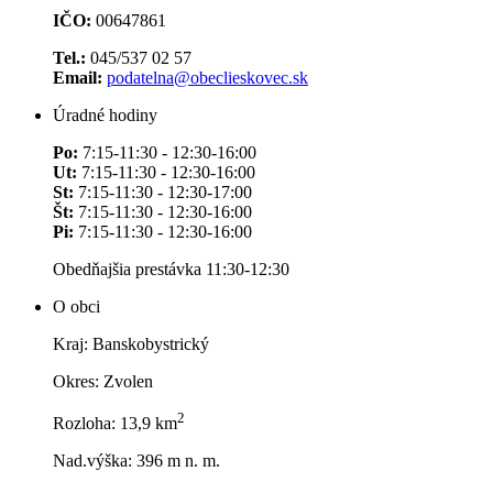
IČO:
00647861
Tel.:
045/537 02 57
Email:
podatelna@obeclieskovec.sk
Úradné hodiny
Po:
7:15-11:30 - 12:30-16:00
Ut:
7:15-11:30 - 12:30-16:00
St:
7:15-11:30 - 12:30-17:00
Št:
7:15-11:30 - 12:30-16:00
Pi:
7:15-11:30 - 12:30-16:00
Obedňajšia prestávka 11:30-12:30
O obci
Kraj: Banskobystrický
Okres: Zvolen
2
Rozloha: 13,9 km
Nad.výška: 396 m n. m.