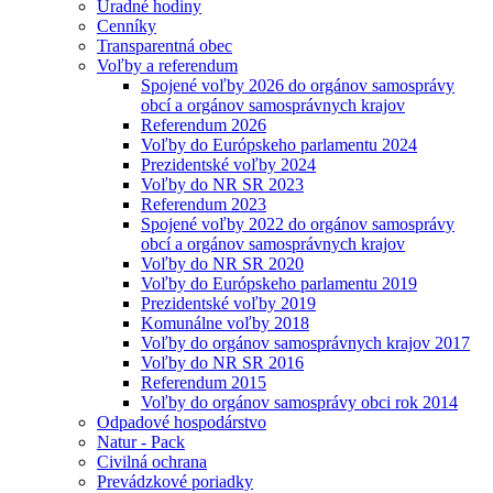
Úradné hodiny
Cenníky
Transparentná obec
Voľby a referendum
Spojené voľby 2026 do orgánov samosprávy
obcí a orgánov samosprávnych krajov
Referendum 2026
Voľby do Európskeho parlamentu 2024
Prezidentské voľby 2024
Voľby do NR SR 2023
Referendum 2023
Spojené voľby 2022 do orgánov samosprávy
obcí a orgánov samosprávnych krajov
Voľby do NR SR 2020
Voľby do Európskeho parlamentu 2019
Prezidentské voľby 2019
Komunálne voľby 2018
Voľby do orgánov samosprávnych krajov 2017
Voľby do NR SR 2016
Referendum 2015
Voľby do orgánov samosprávy obci rok 2014
Odpadové hospodárstvo
Natur - Pack
Civilná ochrana
Prevádzkové poriadky