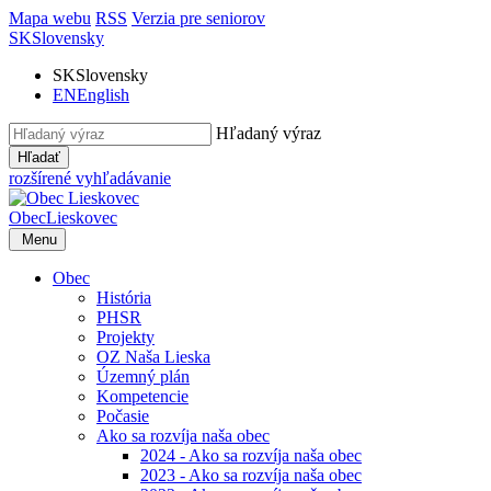
Mapa webu
RSS
Verzia pre seniorov
SK
Slovensky
SK
Slovensky
EN
English
Hľadaný výraz
Hľadať
rozšírené vyhľadávanie
Obec
Lieskovec
Menu
Obec
História
PHSR
Projekty
OZ Naša Lieska
Územný plán
Kompetencie
Počasie
Ako sa rozvíja naša obec
2024 - Ako sa rozvíja naša obec
2023 - Ako sa rozvíja naša obec