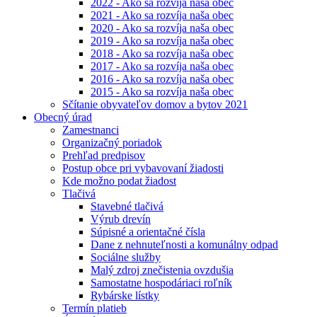
2022 - Ako sa rozvíja naša obec
2021 - Ako sa rozvíja naša obec
2020 - Ako sa rozvíja naša obec
2019 - Ako sa rozvíja naša obec
2018 - Ako sa rozvíja naša obec
2017 - Ako sa rozvíja naša obec
2016 - Ako sa rozvíja naša obec
2015 - Ako sa rozvíja naša obec
Sčítanie obyvateľov domov a bytov 2021
Obecný úrad
Zamestnanci
Organizačný poriadok
Prehľad predpisov
Postup obce pri vybavovaní žiadosti
Kde možno podat žiadost
Tlačivá
Stavebné tlačivá
Výrub drevín
Súpisné a orientačné čísla
Dane z nehnuteľnosti a komunálny odpad
Sociálne služby
Malý zdroj znečistenia ovzdušia
Samostatne hospodáriaci roľník
Rybárske lístky
Termín platieb