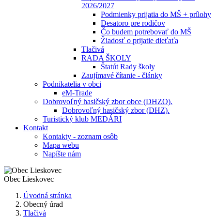
2026/2027
Podmienky prijatia do MŠ + prílohy
Desatoro pre rodičov
Čo budem potrebovať do MŠ
Žiadosť o prijatie dieťaťa
Tlačivá
RADA ŠKOLY
Štatút Rady školy
Zaujímavé čítanie - články
Podnikatelia v obci
eM-Trade
Dobrovoľný hasičský zbor obce (DHZO).
Dobrovoľný hasičský zbor (DHZ).
Turistický klub MEDÁRI
Kontakt
Kontakty - zoznam osôb
Mapa webu
Napíšte nám
Obec
Lieskovec
Úvodná stránka
Obecný úrad
Tlačivá