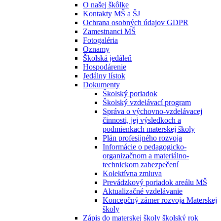
O našej škôlke
Kontakty MŠ a ŠJ
Ochrana osobných údajov GDPR
Zamestnanci MŠ
Fotogaléria
Oznamy
Školská jedáleň
Hospodárenie
Jedálny lístok
Dokumenty
Školský poriadok
Školský vzdelávací program
Správa o výchovno-vzdelávacej
činnosti, jej výsledkoch a
podmienkach materskej školy
Plán profesijného rozvoja
Informácie o pedagogicko-
organizačnom a materiálno-
technickom zabezpečení
Kolektívna zmluva
Prevádzkový poriadok areálu MŠ
Aktualizačné vzdelávanie
Koncepčný zámer rozvoja Materskej
školy
Zápis do materskej školy školský rok