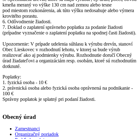
kmeňa meraný vo výške 130 cm nad zemou alebo tesne
pod miestom rozkonárenia, ak túto výšku nedosahuje alebo výmera
krovitého porastu.
6. Odôvodnenie žiadosti.
7. Doklad o zaplatení správneho poplatku za podanie žiadosti
(prípadne vyznačenie o zaplatení poplatku na spodnej časti žiadosti).
Upozornenie: V prípade udelenia súhlasu k výrubu drevín, stanoví
Obec Lieskovec v rozhodnutí lehotu, v ktorej sa bude výrub
realizovať ako aj podmienky výrubu. Rozhodnutie doručí Obecný
úrad žiadateľovi a organizáciám resp. osobám, ktoré sú rozhodnutím
dotknuté.
Poplatky:
1. fyzická osoba - 10 €
2. právnická osoba alebo fyzická osoba oprávnená na podnikanie -
100 €
Správny poplatok je splatný pri podaní žiadosti.
Obecný úrad
Zamestnanci
Organizačný poriadok