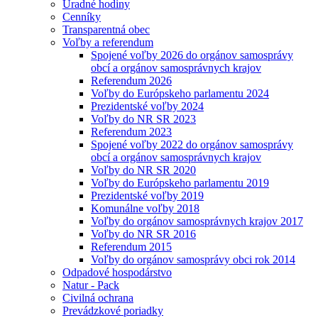
Úradné hodiny
Cenníky
Transparentná obec
Voľby a referendum
Spojené voľby 2026 do orgánov samosprávy
obcí a orgánov samosprávnych krajov
Referendum 2026
Voľby do Európskeho parlamentu 2024
Prezidentské voľby 2024
Voľby do NR SR 2023
Referendum 2023
Spojené voľby 2022 do orgánov samosprávy
obcí a orgánov samosprávnych krajov
Voľby do NR SR 2020
Voľby do Európskeho parlamentu 2019
Prezidentské voľby 2019
Komunálne voľby 2018
Voľby do orgánov samosprávnych krajov 2017
Voľby do NR SR 2016
Referendum 2015
Voľby do orgánov samosprávy obci rok 2014
Odpadové hospodárstvo
Natur - Pack
Civilná ochrana
Prevádzkové poriadky