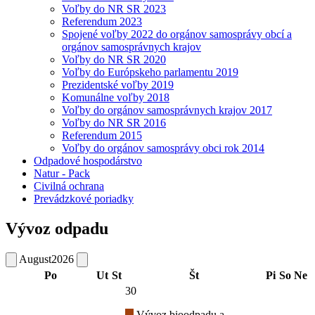
Voľby do NR SR 2023
Referendum 2023
Spojené voľby 2022 do orgánov samosprávy obcí a
orgánov samosprávnych krajov
Voľby do NR SR 2020
Voľby do Európskeho parlamentu 2019
Prezidentské voľby 2019
Komunálne voľby 2018
Voľby do orgánov samosprávnych krajov 2017
Voľby do NR SR 2016
Referendum 2015
Voľby do orgánov samosprávy obci rok 2014
Odpadové hospodárstvo
Natur - Pack
Civilná ochrana
Prevádzkové poriadky
Vývoz odpadu
August
2026
Po
Ut
St
Št
Pi
So
Ne
30
Vývoz bioodpadu a