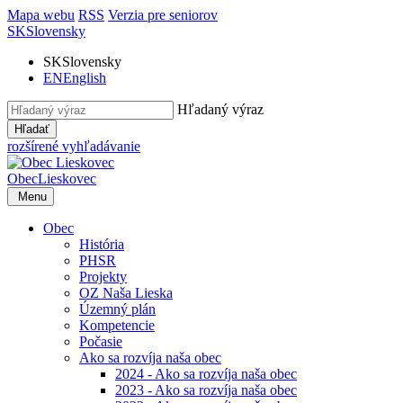
Mapa webu
RSS
Verzia pre seniorov
SK
Slovensky
SK
Slovensky
EN
English
Hľadaný výraz
Hľadať
rozšírené vyhľadávanie
Obec
Lieskovec
Menu
Obec
História
PHSR
Projekty
OZ Naša Lieska
Územný plán
Kompetencie
Počasie
Ako sa rozvíja naša obec
2024 - Ako sa rozvíja naša obec
2023 - Ako sa rozvíja naša obec