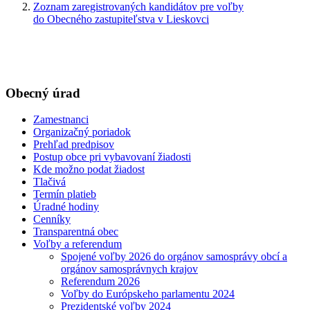
Zoznam zaregistrovaných kandidátov pre voľby
do Obecného zastupiteľstva v Lieskovci
Obecný úrad
Zamestnanci
Organizačný poriadok
Prehľad predpisov
Postup obce pri vybavovaní žiadosti
Kde možno podat žiadost
Tlačivá
Termín platieb
Úradné hodiny
Cenníky
Transparentná obec
Voľby a referendum
Spojené voľby 2026 do orgánov samosprávy obcí a
orgánov samosprávnych krajov
Referendum 2026
Voľby do Európskeho parlamentu 2024
Prezidentské voľby 2024