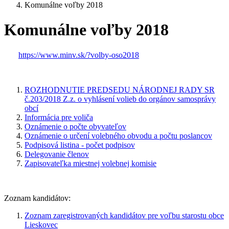
Komunálne voľby 2018
Komunálne voľby 2018
https://www.minv.sk/?volby-oso2018
ROZHODNUTIE PREDSEDU NÁRODNEJ RADY SR
č.203/2018 Z.z. o vyhlásení volieb do orgánov samosprávy
obcí
Informácia pre voliča
Oznámenie o počte obyvateľov
Oznámenie o určení volebného obvodu a počtu poslancov
Podpisová listina - počet podpisov
Delegovanie členov
Zapisovateľka miestnej volebnej komisie
Zoznam kandidátov:
Zoznam zaregistrovaných kandidátov pre voľbu starostu obce
Lieskovec