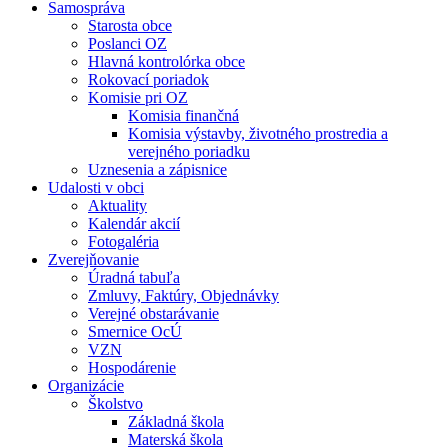
Samospráva
Starosta obce
Poslanci OZ
Hlavná kontrolórka obce
Rokovací poriadok
Komisie pri OZ
Komisia finančná
Komisia výstavby, životného prostredia a
verejného poriadku
Uznesenia a zápisnice
Udalosti v obci
Aktuality
Kalendár akcií
Fotogaléria
Zverejňovanie
Úradná tabuľa
Zmluvy, Faktúry, Objednávky
Verejné obstarávanie
Smernice OcÚ
VZN
Hospodárenie
Organizácie
Školstvo
Základná škola
Materská škola