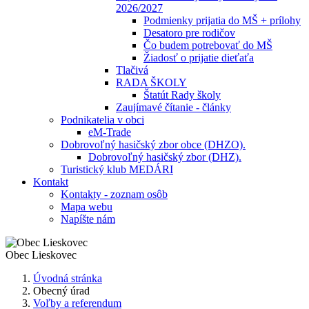
2026/2027
Podmienky prijatia do MŠ + prílohy
Desatoro pre rodičov
Čo budem potrebovať do MŠ
Žiadosť o prijatie dieťaťa
Tlačivá
RADA ŠKOLY
Štatút Rady školy
Zaujímavé čítanie - články
Podnikatelia v obci
eM-Trade
Dobrovoľný hasičský zbor obce (DHZO).
Dobrovoľný hasičský zbor (DHZ).
Turistický klub MEDÁRI
Kontakt
Kontakty - zoznam osôb
Mapa webu
Napíšte nám
Obec
Lieskovec
Úvodná stránka
Obecný úrad
Voľby a referendum