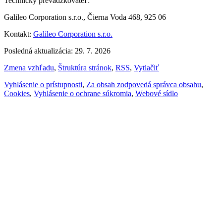
Technický prevádzkovateľ:
Galileo Corporation s.r.o., Čierna Voda 468, 925 06
Kontakt:
Galileo Corporation s.r.o.
Posledná aktualizácia: 29. 7. 2026
Zmena vzhľadu
,
Štruktúra stránok
,
RSS
,
Vytlačiť
Vyhlásenie o prístupnosti
,
Za obsah zodpovedá správca obsahu
,
Cookies
,
Vyhlásenie o ochrane súkromia
,
Webové sídlo