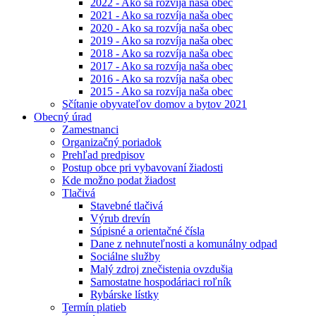
2022 - Ako sa rozvíja naša obec
2021 - Ako sa rozvíja naša obec
2020 - Ako sa rozvíja naša obec
2019 - Ako sa rozvíja naša obec
2018 - Ako sa rozvíja naša obec
2017 - Ako sa rozvíja naša obec
2016 - Ako sa rozvíja naša obec
2015 - Ako sa rozvíja naša obec
Sčítanie obyvateľov domov a bytov 2021
Obecný úrad
Zamestnanci
Organizačný poriadok
Prehľad predpisov
Postup obce pri vybavovaní žiadosti
Kde možno podat žiadost
Tlačivá
Stavebné tlačivá
Výrub drevín
Súpisné a orientačné čísla
Dane z nehnuteľnosti a komunálny odpad
Sociálne služby
Malý zdroj znečistenia ovzdušia
Samostatne hospodáriaci roľník
Rybárske lístky
Termín platieb