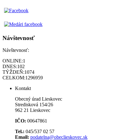
Návštevnosť
Návštevnosť:
ONLINE:
1
DNES:
102
TÝŽDEŇ:
1074
CELKOM:
1296959
Kontakt
Obecný úrad Lieskovec
Stredisková 154/26
962 21 Lieskovec
IČO:
00647861
Tel.:
045/537 02 57
Email:
podatelna@obeclieskovec.sk