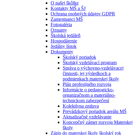
O našej škôlke
Kontakty MŠ a ŠJ
Ochrana osobných údajov GDPR
Zamestnanci MŠ
Fotogaléria
Oznamy
Školská jedáleň
Hospodárenie
Jedálny lístok
Dokumenty
Školský poriadok
Školský vzdelávací program
Správa o výchovno-vzdelávacej
činnosti, jej výsledkoch a
podmienkach materskej školy
Plán profesijného rozvoja
Informácie o pedagogicko-
organizačnom a materiálno-
technickom zabezpečení
Kolektívna zmluva
Prevádzkový poriadok areálu MŠ
Aktualizačné vzdelávanie
Koncepčný zámer rozvoja Materskej
školy
Zápis do materskej školy školský rok