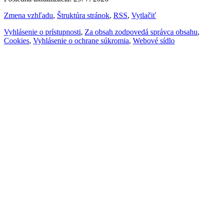
Zmena vzhľadu
,
Štruktúra stránok
,
RSS
,
Vytlačiť
Vyhlásenie o prístupnosti
,
Za obsah zodpovedá správca obsahu
,
Cookies
,
Vyhlásenie o ochrane súkromia
,
Webové sídlo