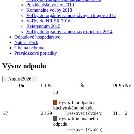
Prezidentské voľby 2019
Komunálne voľby 2018
Voľby do orgánov samosprávnych krajov 2017
Voľby do NR SR 2016
Referendum 2015
Voľby do orgánov samosprávy obci rok 2014
Odpadové hospodárstvo
Natur - Pack
Civilná ochrana
Prevádzkové poriadky
Vývoz odpadu
August
2026
Po
Ut
St
Št
Pi
So
Ne
30
Vývoz bioodpadu a
kuchynského odpadu
27
28
29
Lieskovec (Zvolen)
31
1
2
Vývoz komunálneho
odpadu
Lieskovec (Zvolen)