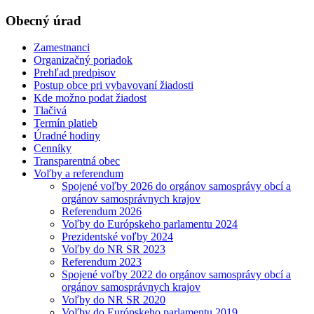
Obecný úrad
Zamestnanci
Organizačný poriadok
Prehľad predpisov
Postup obce pri vybavovaní žiadosti
Kde možno podat žiadost
Tlačivá
Termín platieb
Úradné hodiny
Cenníky
Transparentná obec
Voľby a referendum
Spojené voľby 2026 do orgánov samosprávy obcí a
orgánov samosprávnych krajov
Referendum 2026
Voľby do Európskeho parlamentu 2024
Prezidentské voľby 2024
Voľby do NR SR 2023
Referendum 2023
Spojené voľby 2022 do orgánov samosprávy obcí a
orgánov samosprávnych krajov
Voľby do NR SR 2020
Voľby do Európskeho parlamentu 2019