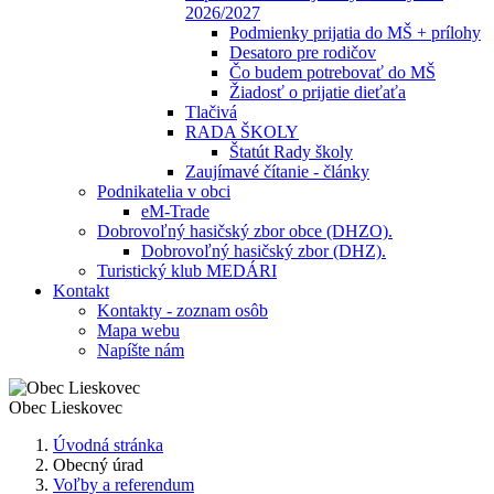
2026/2027
Podmienky prijatia do MŠ + prílohy
Desatoro pre rodičov
Čo budem potrebovať do MŠ
Žiadosť o prijatie dieťaťa
Tlačivá
RADA ŠKOLY
Štatút Rady školy
Zaujímavé čítanie - články
Podnikatelia v obci
eM-Trade
Dobrovoľný hasičský zbor obce (DHZO).
Dobrovoľný hasičský zbor (DHZ).
Turistický klub MEDÁRI
Kontakt
Kontakty - zoznam osôb
Mapa webu
Napíšte nám
Obec
Lieskovec
Úvodná stránka
Obecný úrad
Voľby a referendum