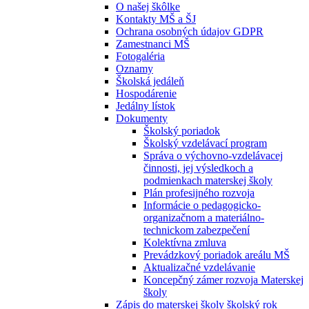
O našej škôlke
Kontakty MŠ a ŠJ
Ochrana osobných údajov GDPR
Zamestnanci MŠ
Fotogaléria
Oznamy
Školská jedáleň
Hospodárenie
Jedálny lístok
Dokumenty
Školský poriadok
Školský vzdelávací program
Správa o výchovno-vzdelávacej
činnosti, jej výsledkoch a
podmienkach materskej školy
Plán profesijného rozvoja
Informácie o pedagogicko-
organizačnom a materiálno-
technickom zabezpečení
Kolektívna zmluva
Prevádzkový poriadok areálu MŠ
Aktualizačné vzdelávanie
Koncepčný zámer rozvoja Materskej
školy
Zápis do materskej školy školský rok