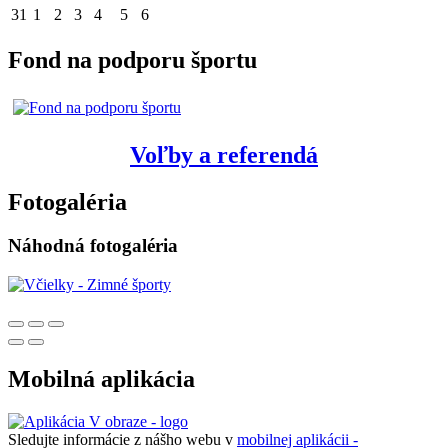
31
1
2
3
4
5
6
Fond na podporu športu
Voľby a referendá
Fotogaléria
Náhodná fotogaléria
Mobilná aplikácia
Sledujte informácie z nášho webu v
mobilnej aplikácii -