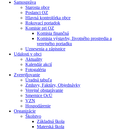
Samospráva
Starosta obce
Poslanci OZ
Hlavná kontrolórka obce
Rokovací poriadok
Komisie pri OZ
Komisia finančná
Komisia výstavby, životného prostredia a
verejného poriadku
Uznesenia a zápisnice
Udalosti v obci
Aktuality
Kalendár akcií
Fotogaléria
Zverejňovanie
Úradná tabuľa
Zmluvy, Faktúry, Objednávky
Verejné obstarávanie
Smernice OcÚ
VZN
Hospodárenie
Organizácie
Školstvo
Základná škola
Materská škola