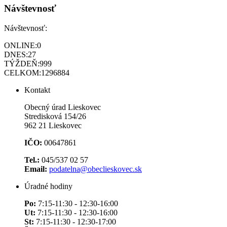
Návštevnosť
Návštevnosť:
ONLINE:
0
DNES:
27
TÝŽDEŇ:
999
CELKOM:
1296884
Kontakt
Obecný úrad Lieskovec
Stredisková 154/26
962 21 Lieskovec
IČO:
00647861
Tel.:
045/537 02 57
Email:
podatelna@obeclieskovec.sk
Úradné hodiny
Po:
7:15-11:30 - 12:30-16:00
Ut:
7:15-11:30 - 12:30-16:00
St:
7:15-11:30 - 12:30-17:00