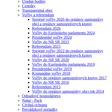
Úradné hodiny
Cenníky
Transparentná obec
Voľby a referendum
Spojené voľby 2026 do orgánov samosprávy
obcí a orgánov samosprávnych krajov
Referendum 2026
Voľby do Európskeho parlamentu 2024
Prezidentské voľby 2024
Voľby do NR SR 2023
Referendum 2023
Spojené voľby 2022 do orgánov samosprávy
obcí a orgánov samosprávnych krajov
Voľby do NR SR 2020
Voľby do Európskeho parlamentu 2019
Prezidentské voľby 2019
Komunálne voľby 2018
Voľby do orgánov samosprávnych krajov 2017
Voľby do NR SR 2016
Referendum 2015
Voľby do orgánov samosprávy obci rok 2014
Odpadové hospodárstvo
Natur - Pack
Civilná ochrana
Prevádzkové poriadky