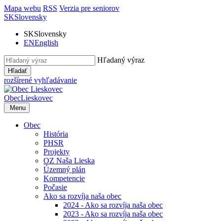
Mapa webu
RSS
Verzia pre seniorov
SK
Slovensky
SK
Slovensky
EN
English
Hľadaný výraz
Hľadať
rozšírené vyhľadávanie
Obec
Lieskovec
Menu
Obec
História
PHSR
Projekty
OZ Naša Lieska
Územný plán
Kompetencie
Počasie
Ako sa rozvíja naša obec
2024 - Ako sa rozvíja naša obec
2023 - Ako sa rozvíja naša obec