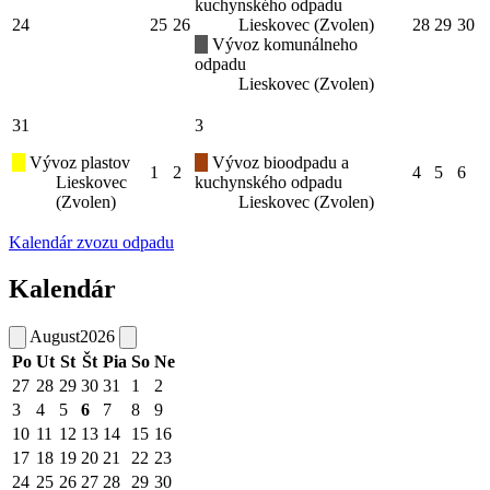
kuchynského odpadu
24
25
26
Lieskovec (Zvolen)
28
29
30
Vývoz komunálneho
odpadu
Lieskovec (Zvolen)
31
3
Vývoz plastov
Vývoz bioodpadu a
1
2
4
5
6
Lieskovec
kuchynského odpadu
(Zvolen)
Lieskovec (Zvolen)
Kalendár zvozu odpadu
Kalendár
August
2026
Po
Ut
St
Št
Pia
So
Ne
27
28
29
30
31
1
2
3
4
5
6
7
8
9
10
11
12
13
14
15
16
17
18
19
20
21
22
23
24
25
26
27
28
29
30