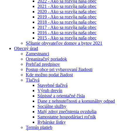
2022 - Ako sa rozvíja naša obec
2021 - Ako sa rozvíja naša obec
2020 - Ako sa rozvíja naša obec
2019 - Ako sa rozvíja naša obec
2018 - Ako sa rozvíja naša obec
2017 - Ako sa rozvíja naša obec
2016 - Ako sa rozvíja naša obec
2015 - Ako sa rozvíja naša obec
Sčítanie obyvateľov domov a bytov 2021
Obecný úrad
Zamestnanci
Organizačný poriadok
Prehľad predpisov
Postup obce pri vybavovaní žiadosti
Kde možno podat žiadost
Tlačivá
Stavebné tlačivá
Výrub drevín
Súpisné a orientačné čísla
Dane z nehnuteľnosti a komunálny odpad
Sociálne služby
Malý zdroj znečistenia ovzdušia
Samostatne hospodáriaci roľník
Rybárske lístky
Termín platieb