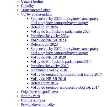
Úradné hodiny
Cenníky
Transparentná obec
Voľby a referendum
Spojené voľby 2026 do orgánov samosprávy
obcí a orgánov samosprávnych krajov
Referendum 2026
Voľby do Európskeho parlamentu 2024
Prezidentské voľby 2024
Voľby do NR SR 2023
Referendum 2023
Spojené voľby 2022 do orgánov samosprávy
obcí a orgánov samosprávnych krajov
Voľby do NR SR 2020
Voľby do Európskeho parlamentu 2019
Prezidentské voľby 2019
Komunálne voľby 2018
Voľby do orgánov samosprávnych krajov 2017
Voľby do NR SR 2016
Referendum 2015
Voľby do orgánov samosprávy obci rok 2014
Odpadové hospodárstvo
Natur - Pack
Civilná ochrana
Prevádzkové poriadky