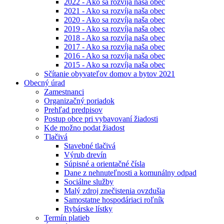
2022 - Ako sa rozvíja naša obec
2021 - Ako sa rozvíja naša obec
2020 - Ako sa rozvíja naša obec
2019 - Ako sa rozvíja naša obec
2018 - Ako sa rozvíja naša obec
2017 - Ako sa rozvíja naša obec
2016 - Ako sa rozvíja naša obec
2015 - Ako sa rozvíja naša obec
Sčítanie obyvateľov domov a bytov 2021
Obecný úrad
Zamestnanci
Organizačný poriadok
Prehľad predpisov
Postup obce pri vybavovaní žiadosti
Kde možno podat žiadost
Tlačivá
Stavebné tlačivá
Výrub drevín
Súpisné a orientačné čísla
Dane z nehnuteľnosti a komunálny odpad
Sociálne služby
Malý zdroj znečistenia ovzdušia
Samostatne hospodáriaci roľník
Rybárske lístky
Termín platieb