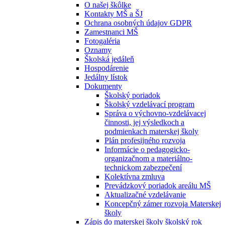
O našej škôlke
Kontakty MŠ a ŠJ
Ochrana osobných údajov GDPR
Zamestnanci MŠ
Fotogaléria
Oznamy
Školská jedáleň
Hospodárenie
Jedálny lístok
Dokumenty
Školský poriadok
Školský vzdelávací program
Správa o výchovno-vzdelávacej
činnosti, jej výsledkoch a
podmienkach materskej školy
Plán profesijného rozvoja
Informácie o pedagogicko-
organizačnom a materiálno-
technickom zabezpečení
Kolektívna zmluva
Prevádzkový poriadok areálu MŠ
Aktualizačné vzdelávanie
Koncepčný zámer rozvoja Materskej
školy
Zápis do materskej školy školský rok