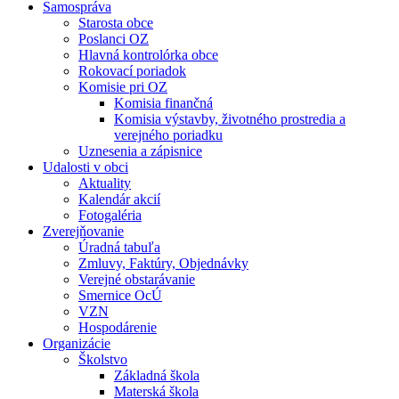
Samospráva
Starosta obce
Poslanci OZ
Hlavná kontrolórka obce
Rokovací poriadok
Komisie pri OZ
Komisia finančná
Komisia výstavby, životného prostredia a
verejného poriadku
Uznesenia a zápisnice
Udalosti v obci
Aktuality
Kalendár akcií
Fotogaléria
Zverejňovanie
Úradná tabuľa
Zmluvy, Faktúry, Objednávky
Verejné obstarávanie
Smernice OcÚ
VZN
Hospodárenie
Organizácie
Školstvo
Základná škola
Materská škola