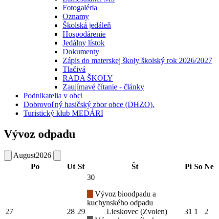
Fotogaléria
Oznamy
Školská jedáleň
Hospodárenie
Jedálny lístok
Dokumenty
Zápis do materskej školy školský rok 2026/2027
Tlačivá
RADA ŠKOLY
Zaujímavé čítanie - články
Podnikatelia v obci
Dobrovoľný hasičský zbor obce (DHZO).
Turistický klub MEDÁRI
Vývoz odpadu
August
2026
Po
Ut
St
Št
Pi
So
Ne
30
Vývoz bioodpadu a
kuchynského odpadu
27
28
29
Lieskovec (Zvolen)
31
1
2