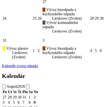
27
Vývoz bioodpadu a
kuchynského odpadu
24
25
26
Lieskovec (Zvolen)
28
29
30
Vývoz komunálneho
odpadu
Lieskovec (Zvolen)
31
3
Vývoz plastov
Vývoz bioodpadu a
1
2
4
5
6
Lieskovec
kuchynského odpadu
(Zvolen)
Lieskovec (Zvolen)
Kalendár zvozu odpadu
Kalendár
August
2026
Po
Ut
St
Št
Pia
So
Ne
27
28
29
30
31
1
2
3
4
5
6
7
8
9