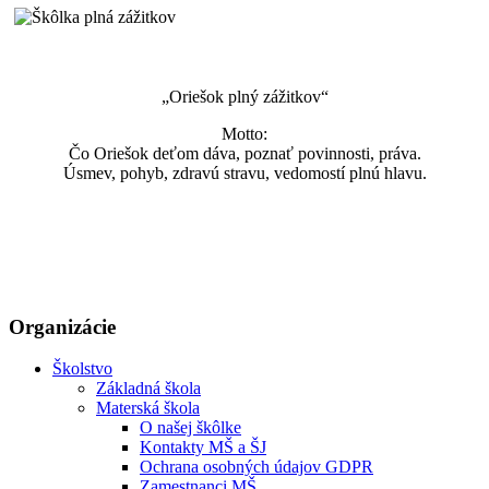
„Oriešok plný zážitkov“
Motto:
Čo Oriešok deťom dáva, poznať povinnosti, práva.
Úsmev, pohyb, zdravú stravu, vedomostí plnú hlavu.
Organizácie
Školstvo
Základná škola
Materská škola
O našej škôlke
Kontakty MŠ a ŠJ
Ochrana osobných údajov GDPR
Zamestnanci MŠ