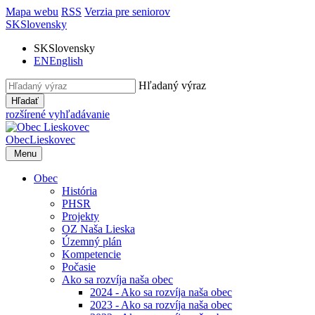
Mapa webu
RSS
Verzia pre seniorov
SK
Slovensky
SK
Slovensky
EN
English
Hľadaný výraz
Hľadať
rozšírené vyhľadávanie
Obec
Lieskovec
Menu
Obec
História
PHSR
Projekty
OZ Naša Lieska
Územný plán
Kompetencie
Počasie
Ako sa rozvíja naša obec
2024 - Ako sa rozvíja naša obec
2023 - Ako sa rozvíja naša obec