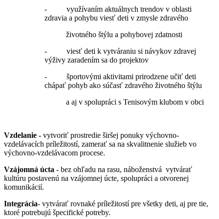
- využívaním aktuálnych trendov v oblasti
zdravia a pohybu viesť deti v zmysle zdravého
životného štýlu a pohybovej zdatnosti
- viesť deti k vytváraniu si návykov zdravej
výživy zaradením sa do projektov
- športovými aktivitami prirodzene učiť deti
chápať pohyb ako súčasť zdravého životného štýlu
a aj v spolupráci s Tenisovým klubom v obci
Vzdelanie -
vytvoriť prostredie širšej ponuky výchovno-
vzdelávacích príležitostí, zamerať sa na skvalitnenie služieb vo
výchovno-vzdelávacom procese.
Vzájomná úcta
- bez ohľadu na rasu, náboženstvá vytvárať
kultúru postavenú na vzájomnej úcte, spolupráci a otvorenej
komunikácií.
Integrácia
- vytvárať rovnaké príležitostí pre všetky deti, aj pre tie,
ktoré potrebujú špecifické potreby.