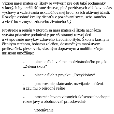
Víziou našej materskej školy je vytvoriť pre deti také podmienky
v ktorých by prežili šťastné detstvo, plné pozitívnych zážitkov počas
výchovy a vzdelávania uskutočňovanej hrou, za ich aktívnej účasti.
Rozvíjať osobné kvality dieťaťa v poznávaní sveta, seba samého
a viesť ho v zmysle zdravého životného štýlu.
Prostredie a región v ktorom sa naša materská škola nachádza
vytvára priaznivé podmienky pre všestranný rozvoj detí
a vštepovanie návykov zdravého životného štýlu. Škola s krásnym
členitým terénom, bohatou zeleňou, dostatočným množstvom
preliezačiek, pieskovísk, vlastným dopravným a multifunkčným
ihriskom umožňuje:
- plnenie úloh v rámci medzinárodného projektu
„Zelená škola“
- plnenie úloh z projektu „Recyklohry“
- pozorovanie, skúmanie, rozvíjanie nadšenia
a záujmu o prírodné reálie
- prostredníctvom vlastných skúseností pochopiť
rôzne javy a obohacovať prírodovedné
vzdelávanie