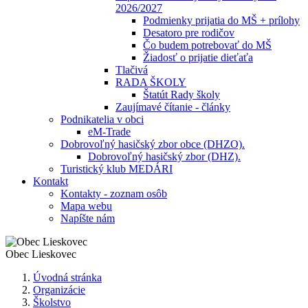
2026/2027
Podmienky prijatia do MŠ + prílohy
Desatoro pre rodičov
Čo budem potrebovať do MŠ
Žiadosť o prijatie dieťaťa
Tlačivá
RADA ŠKOLY
Štatút Rady školy
Zaujímavé čítanie - články
Podnikatelia v obci
eM-Trade
Dobrovoľný hasičský zbor obce (DHZO).
Dobrovoľný hasičský zbor (DHZ).
Turistický klub MEDÁRI
Kontakt
Kontakty - zoznam osôb
Mapa webu
Napíšte nám
Obec
Lieskovec
Úvodná stránka
Organizácie
Školstvo