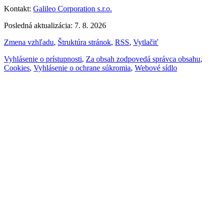
Kontakt:
Galileo Corporation s.r.o.
Posledná aktualizácia: 7. 8. 2026
Zmena vzhľadu
,
Štruktúra stránok
,
RSS
,
Vytlačiť
Vyhlásenie o prístupnosti
,
Za obsah zodpovedá správca obsahu
,
Cookies
,
Vyhlásenie o ochrane súkromia
,
Webové sídlo