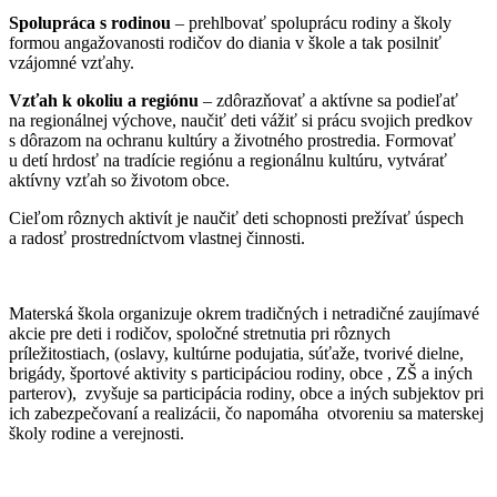
Spolupráca s rodinou
– prehlbovať spoluprácu rodiny a školy
formou angažovanosti rodičov do diania v škole a tak posilniť
vzájomné vzťahy.
Vzťah k okoliu a regiónu
– zdôrazňovať a aktívne sa podieľať
na regionálnej výchove, naučiť deti vážiť si prácu svojich predkov
s dôrazom na ochranu kultúry a životného prostredia. Formovať
u detí hrdosť na tradície regiónu a regionálnu kultúru, vytvárať
aktívny vzťah so životom obce.
Cieľom rôznych aktivít je naučiť deti schopnosti prežívať úspech
a radosť prostredníctvom vlastnej činnosti.
Materská škola organizuje okrem tradičných i netradičné zaujímavé
akcie pre deti i rodičov, spoločné stretnutia pri rôznych
príležitostiach, (oslavy, kultúrne podujatia, súťaže, tvorivé dielne,
brigády, športové aktivity s participáciou rodiny, obce , ZŠ a iných
parterov), zvyšuje sa participácia rodiny, obce a iných subjektov pri
ich zabezpečovaní a realizácii, čo napomáha otvoreniu sa materskej
školy rodine a verejnosti.