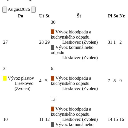
August
2026
Po
Ut
St
Št
Pi
So
Ne
30
Vývoz bioodpadu a
kuchynského odpadu
27
28
29
Lieskovec (Zvolen)
31
1
2
Vývoz komunálneho
odpadu
Lieskovec (Zvolen)
3
6
Vývoz plastov
Vývoz bioodpadu a
4
5
7
8
9
Lieskovec
kuchynského odpadu
(Zvolen)
Lieskovec (Zvolen)
13
Vývoz bioodpadu a
kuchynského odpadu
10
11
12
Lieskovec (Zvolen)
14
15
16
Vývoz komunálneho