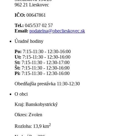
962 21 Lieskovec
IČO:
00647861
Tel.:
045/537 02 57
Email:
podatelna@obeclieskovec.sk
Úradné hodiny
Po:
7:15-11:30 - 12:30-16:00
Ut:
7:15-11:30 - 12:30-16:00
St:
7:15-11:30 - 12:30-17:00
Št:
7:15-11:30 - 12:30-16:00
Pi:
7:15-11:30 - 12:30-16:00
Obedňajšia prestávka 11:30-12:30
O obci
Kraj: Banskobystrický
Okres: Zvolen
2
Rozloha: 13,9 km