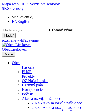
Mapa webu
RSS
Verzia pre seniorov
SK
Slovensky
SK
Slovensky
EN
English
Hľadaný výraz
Hľadať
rozšírené vyhľadávanie
Obec
Lieskovec
Menu
Obec
História
PHSR
Projekty
OZ Naša Lieska
Územný plán
Kompetencie
Počasie
Ako sa rozvíja naša obec
2024 - Ako sa rozvíja naša obec
2023 - Ako sa rozvíja naša obec