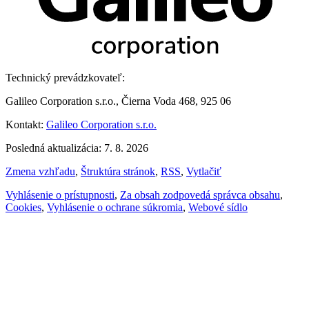
Technický prevádzkovateľ:
Galileo Corporation s.r.o., Čierna Voda 468, 925 06
Kontakt:
Galileo Corporation s.r.o.
Posledná aktualizácia: 7. 8. 2026
Zmena vzhľadu
,
Štruktúra stránok
,
RSS
,
Vytlačiť
Vyhlásenie o prístupnosti
,
Za obsah zodpovedá správca obsahu
,
Cookies
,
Vyhlásenie o ochrane súkromia
,
Webové sídlo