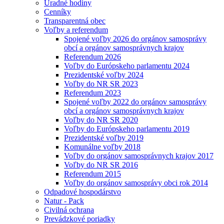
Úradné hodiny
Cenníky
Transparentná obec
Voľby a referendum
Spojené voľby 2026 do orgánov samosprávy
obcí a orgánov samosprávnych krajov
Referendum 2026
Voľby do Európskeho parlamentu 2024
Prezidentské voľby 2024
Voľby do NR SR 2023
Referendum 2023
Spojené voľby 2022 do orgánov samosprávy
obcí a orgánov samosprávnych krajov
Voľby do NR SR 2020
Voľby do Európskeho parlamentu 2019
Prezidentské voľby 2019
Komunálne voľby 2018
Voľby do orgánov samosprávnych krajov 2017
Voľby do NR SR 2016
Referendum 2015
Voľby do orgánov samosprávy obci rok 2014
Odpadové hospodárstvo
Natur - Pack
Civilná ochrana
Prevádzkové poriadky