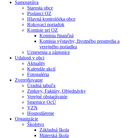
Samospráva
Starosta obce
Poslanci OZ
Hlavná kontrolórka obce
Rokovací poriadok
Komisie pri OZ
Komisia finančná
Komisia výstavby, životného prostredia a
verejného poriadku
Uznesenia a zápisnice
Udalosti v obci
Aktuality
Kalendár akcií
Fotogaléria
Zverejňovanie
Úradná tabuľa
Zmluvy, Faktúry, Objednávky
Verejné obstarávanie
Smernice OcÚ
VZN
Hospodárenie
Organizácie
Školstvo
Základná škola
Materská škola