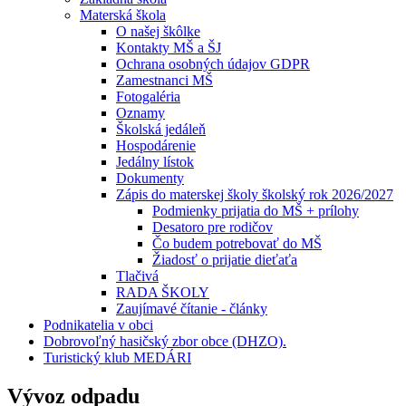
Materská škola
O našej škôlke
Kontakty MŠ a ŠJ
Ochrana osobných údajov GDPR
Zamestnanci MŠ
Fotogaléria
Oznamy
Školská jedáleň
Hospodárenie
Jedálny lístok
Dokumenty
Zápis do materskej školy školský rok 2026/2027
Podmienky prijatia do MŠ + prílohy
Desatoro pre rodičov
Čo budem potrebovať do MŠ
Žiadosť o prijatie dieťaťa
Tlačivá
RADA ŠKOLY
Zaujímavé čítanie - články
Podnikatelia v obci
Dobrovoľný hasičský zbor obce (DHZO).
Turistický klub MEDÁRI
Vývoz odpadu