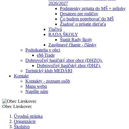
2026/2027
Podmienky prijatia do MŠ + prílohy
Desatoro pre rodičov
Čo budem potrebovať do MŠ
Žiadosť o prijatie dieťaťa
Tlačivá
RADA ŠKOLY
Štatút Rady školy
Zaujímavé čítanie - články
Podnikatelia v obci
eM-Trade
Dobrovoľný hasičský zbor obce (DHZO).
Dobrovoľný hasičský zbor (DHZ).
Turistický klub MEDÁRI
Kontakt
Kontakty - zoznam osôb
Mapa webu
Napíšte nám
Obec
Lieskovec
Úvodná stránka
Organizácie
Školstvo