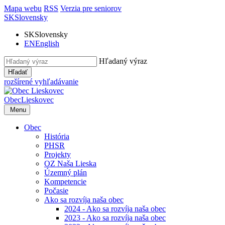
Mapa webu
RSS
Verzia pre seniorov
SK
Slovensky
SK
Slovensky
EN
English
Hľadaný výraz
Hľadať
rozšírené vyhľadávanie
Obec
Lieskovec
Menu
Obec
História
PHSR
Projekty
OZ Naša Lieska
Územný plán
Kompetencie
Počasie
Ako sa rozvíja naša obec
2024 - Ako sa rozvíja naša obec
2023 - Ako sa rozvíja naša obec