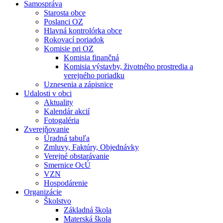
Samospráva
Starosta obce
Poslanci OZ
Hlavná kontrolórka obce
Rokovací poriadok
Komisie pri OZ
Komisia finančná
Komisia výstavby, životného prostredia a
verejného poriadku
Uznesenia a zápisnice
Udalosti v obci
Aktuality
Kalendár akcií
Fotogaléria
Zverejňovanie
Úradná tabuľa
Zmluvy, Faktúry, Objednávky
Verejné obstarávanie
Smernice OcÚ
VZN
Hospodárenie
Organizácie
Školstvo
Základná škola
Materská škola