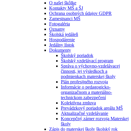
O našej škôlke
Kontakty MŠ a ŠJ
Ochrana osobných údajov GDPR
Zamestnanci MŠ
Fotogaléria
Oznamy
Školská jedáleň
Hospodárenie
Jedálny lístok
Dokumenty
Školský poriadok
Školský vzdelávací program
Správa o výchovno-vzdelávacej
činnosti, jej výsledkoch a
podmienkach materskej školy
Plán profesijného rozvoja
Informácie o pedagogicko-
organizačnom a materiálno-
technickom zabezpečení
Kolektívna zmluva
Prevádzkový poriadok areálu MŠ
Aktualizačné vzdelávanie
Koncepčný zámer rozvoja Materskej
školy
Zápis do materskej školy školský rok