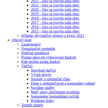
2022 - Ako sa rozvíja naša obec
2021 - Ako sa rozvíja naša obec
2020 - Ako sa rozvíja naša obec
2019 - Ako sa rozvíja naša obec
2018 - Ako sa rozvíja naša obec
2017 - Ako sa rozvíja naša obec
2016 - Ako sa rozvíja naša obec
2015 - Ako sa rozvíja naša obec
Sčítanie obyvateľov domov a bytov 2021
Obecný úrad
Zamestnanci
Organizačný poriadok
Prehľad predpisov
Postup obce pri vybavovaní žiadosti
Kde možno podat žiadost
Tlačivá
Stavebné tlačivá
Výrub drevín
Súpisné a orientačné čísla
Dane z nehnuteľnosti a komunálny odpad
Sociálne služby
Malý zdroj znečistenia ovzdušia
Samostatne hospodáriaci roľník
Rybárske lístky
Termín platieb