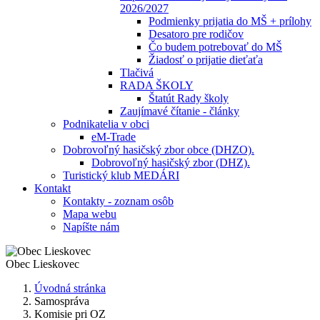
2026/2027
Podmienky prijatia do MŠ + prílohy
Desatoro pre rodičov
Čo budem potrebovať do MŠ
Žiadosť o prijatie dieťaťa
Tlačivá
RADA ŠKOLY
Štatút Rady školy
Zaujímavé čítanie - články
Podnikatelia v obci
eM-Trade
Dobrovoľný hasičský zbor obce (DHZO).
Dobrovoľný hasičský zbor (DHZ).
Turistický klub MEDÁRI
Kontakt
Kontakty - zoznam osôb
Mapa webu
Napíšte nám
Obec
Lieskovec
Úvodná stránka
Samospráva
Komisie pri OZ