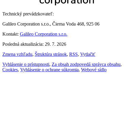
Technický prevádzkovateľ:
Galileo Corporation s.r.o., Čierna Voda 468, 925 06
Kontakt:
Galileo Corporation s.r.o.
Posledná aktualizácia: 29. 7. 2026
Zmena vzhľadu
,
Štruktúra stránok
,
RSS
,
Vytlačiť
Vyhlásenie o prístupnosti
,
Za obsah zodpovedá správca obsahu
,
Cookies
,
Vyhlásenie o ochrane súkromia
,
Webové sídlo