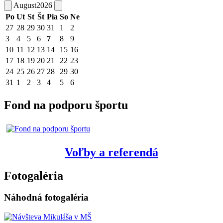
August
2026
Po
Ut
St
Št
Pia
So
Ne
27
28
29
30
31
1
2
3
4
5
6
7
8
9
10
11
12
13
14
15
16
17
18
19
20
21
22
23
24
25
26
27
28
29
30
31
1
2
3
4
5
6
Fond na podporu športu
Voľby a referendá
Fotogaléria
Náhodná fotogaléria