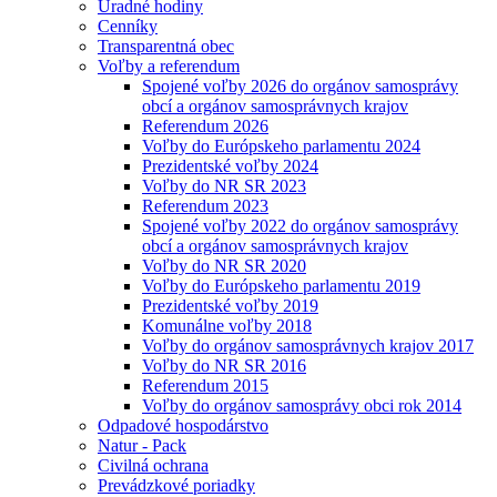
Úradné hodiny
Cenníky
Transparentná obec
Voľby a referendum
Spojené voľby 2026 do orgánov samosprávy
obcí a orgánov samosprávnych krajov
Referendum 2026
Voľby do Európskeho parlamentu 2024
Prezidentské voľby 2024
Voľby do NR SR 2023
Referendum 2023
Spojené voľby 2022 do orgánov samosprávy
obcí a orgánov samosprávnych krajov
Voľby do NR SR 2020
Voľby do Európskeho parlamentu 2019
Prezidentské voľby 2019
Komunálne voľby 2018
Voľby do orgánov samosprávnych krajov 2017
Voľby do NR SR 2016
Referendum 2015
Voľby do orgánov samosprávy obci rok 2014
Odpadové hospodárstvo
Natur - Pack
Civilná ochrana
Prevádzkové poriadky