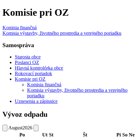
Komisie pri OZ
Komisia finančná
Komisia výstavby, životného prostredia a verejného poriadku
Samospráva
Starosta obce
Poslanci OZ
Hlavná kontrolórka obce
Rokovací poriadok
Komisie pri OZ
Komisia finančná
Komisia výstavby, životného prostredia a verejného
poriadku
Uznesenia a zápisnice
Vývoz odpadu
August
2026
Po
Ut
St
Št
Pi
So
Ne