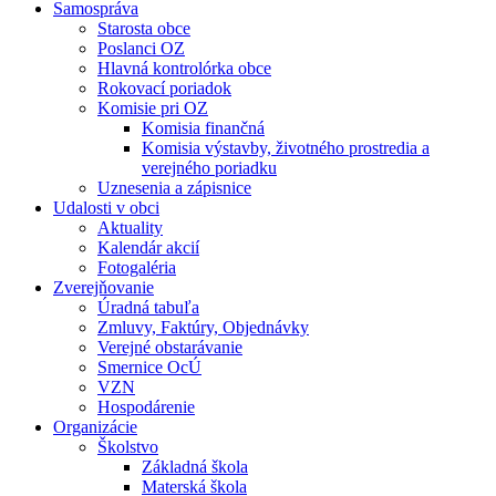
Samospráva
Starosta obce
Poslanci OZ
Hlavná kontrolórka obce
Rokovací poriadok
Komisie pri OZ
Komisia finančná
Komisia výstavby, životného prostredia a
verejného poriadku
Uznesenia a zápisnice
Udalosti v obci
Aktuality
Kalendár akcií
Fotogaléria
Zverejňovanie
Úradná tabuľa
Zmluvy, Faktúry, Objednávky
Verejné obstarávanie
Smernice OcÚ
VZN
Hospodárenie
Organizácie
Školstvo
Základná škola
Materská škola