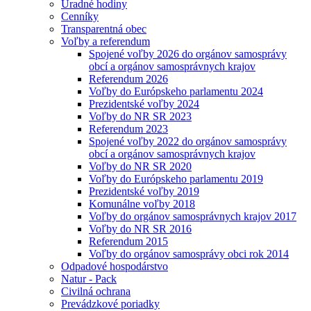
Úradné hodiny
Cenníky
Transparentná obec
Voľby a referendum
Spojené voľby 2026 do orgánov samosprávy
obcí a orgánov samosprávnych krajov
Referendum 2026
Voľby do Európskeho parlamentu 2024
Prezidentské voľby 2024
Voľby do NR SR 2023
Referendum 2023
Spojené voľby 2022 do orgánov samosprávy
obcí a orgánov samosprávnych krajov
Voľby do NR SR 2020
Voľby do Európskeho parlamentu 2019
Prezidentské voľby 2019
Komunálne voľby 2018
Voľby do orgánov samosprávnych krajov 2017
Voľby do NR SR 2016
Referendum 2015
Voľby do orgánov samosprávy obci rok 2014
Odpadové hospodárstvo
Natur - Pack
Civilná ochrana
Prevádzkové poriadky