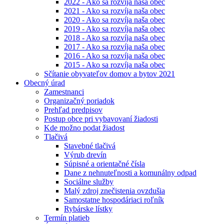
2022 - Ako sa rozvíja naša obec
2021 - Ako sa rozvíja naša obec
2020 - Ako sa rozvíja naša obec
2019 - Ako sa rozvíja naša obec
2018 - Ako sa rozvíja naša obec
2017 - Ako sa rozvíja naša obec
2016 - Ako sa rozvíja naša obec
2015 - Ako sa rozvíja naša obec
Sčítanie obyvateľov domov a bytov 2021
Obecný úrad
Zamestnanci
Organizačný poriadok
Prehľad predpisov
Postup obce pri vybavovaní žiadosti
Kde možno podat žiadost
Tlačivá
Stavebné tlačivá
Výrub drevín
Súpisné a orientačné čísla
Dane z nehnuteľnosti a komunálny odpad
Sociálne služby
Malý zdroj znečistenia ovzdušia
Samostatne hospodáriaci roľník
Rybárske lístky
Termín platieb