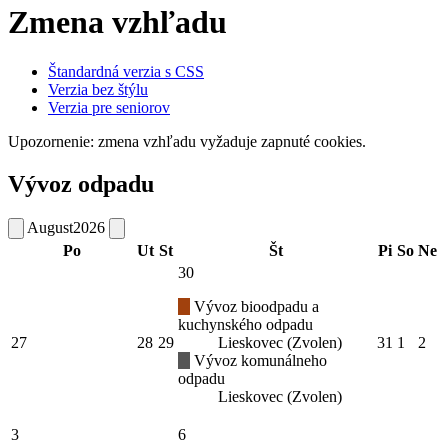
Zmena vzhľadu
Štandardná verzia s CSS
Verzia bez štýlu
Verzia pre seniorov
Upozornenie: zmena vzhľadu vyžaduje zapnuté cookies.
Vývoz odpadu
August
2026
Po
Ut
St
Št
Pi
So
Ne
30
Vývoz bioodpadu a
kuchynského odpadu
27
28
29
Lieskovec (Zvolen)
31
1
2
Vývoz komunálneho
odpadu
Lieskovec (Zvolen)
3
6