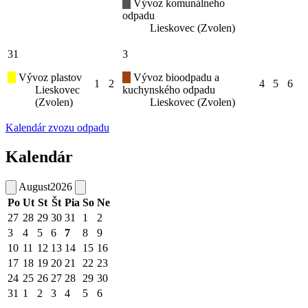
Vývoz komunálneho
odpadu
Lieskovec (Zvolen)
31
3
Vývoz plastov
Vývoz bioodpadu a
1
2
4
5
6
Lieskovec
kuchynského odpadu
(Zvolen)
Lieskovec (Zvolen)
Kalendár zvozu odpadu
Kalendár
August
2026
Po
Ut
St
Št
Pia
So
Ne
27
28
29
30
31
1
2
3
4
5
6
7
8
9
10
11
12
13
14
15
16
17
18
19
20
21
22
23
24
25
26
27
28
29
30
31
1
2
3
4
5
6