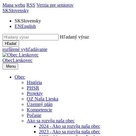
Mapa webu
RSS
Verzia pre seniorov
SK
Slovensky
SK
Slovensky
EN
English
Hľadaný výraz
Hľadať
rozšírené vyhľadávanie
Obec
Lieskovec
Menu
Obec
História
PHSR
Projekty
OZ Naša Lieska
Územný plán
Kompetencie
Počasie
Ako sa rozvíja naša obec
2024 - Ako sa rozvíja naša obec
2023 - Ako sa rozvíja naša obec