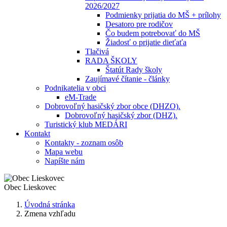
2026/2027
Podmienky prijatia do MŠ + prílohy
Desatoro pre rodičov
Čo budem potrebovať do MŠ
Žiadosť o prijatie dieťaťa
Tlačivá
RADA ŠKOLY
Štatút Rady školy
Zaujímavé čítanie - články
Podnikatelia v obci
eM-Trade
Dobrovoľný hasičský zbor obce (DHZO).
Dobrovoľný hasičský zbor (DHZ).
Turistický klub MEDÁRI
Kontakt
Kontakty - zoznam osôb
Mapa webu
Napíšte nám
Obec
Lieskovec
Úvodná stránka
Zmena vzhľadu