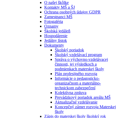
O našej škôlke
Kontakty MŠ a ŠJ
Ochrana osobných údajov GDPR
Zamestnanci MŠ
Fotogaléria
Oznamy
Školská jedáleň
Hospodárenie
Jedálny lístok
Dokumenty
Školský poriadok
Školský vzdelávací program
Správa o výchovno-vzdelávacej
činnosti, jej výsledkoch a
podmienkach materskej školy
Plán profesijného rozvoja
Informácie o pedagogicko-
organizačnom a materiálno-
technickom zabezpečení
Kolektívna zmluva
Prevádzkový poriadok areálu MŠ
Aktualizačné vzdelávanie
Koncepčný zámer rozvoja Materskej
školy
Zápis do materskej školy školský rok