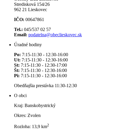
Stredisková 154/26
962 21 Lieskovec
IČO:
00647861
Tel.:
045/537 02 57
Email:
podatelna@obeclieskovec.sk
Úradné hodiny
Po:
7:15-11:30 - 12:30-16:00
Ut:
7:15-11:30 - 12:30-16:00
St:
7:15-11:30 - 12:30-17:00
Št:
7:15-11:30 - 12:30-16:00
Pi:
7:15-11:30 - 12:30-16:00
Obedňajšia prestávka 11:30-12:30
O obci
Kraj: Banskobystrický
Okres: Zvolen
2
Rozloha: 13,9 km