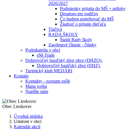
2026/2027
Podmienky prijatia do MŠ + prílohy
Desatoro pre rodičov
Čo budem potrebovať do MŠ
Žiadosť o prijatie dieťaťa
Tlačivá
RADA ŠKOLY
Štatút Rady školy
Zaujímavé čítanie - články
Podnikatelia v obci
eM-Trade
Dobrovoľný hasičský zbor obce (DHZO).
Dobrovoľný hasičský zbor (DHZ).
Turistický klub MEDÁRI
Kontakt
Kontakty - zoznam osôb
Mapa webu
Napíšte nám
Obec
Lieskovec
Úvodná stránka
Udalosti v obci
Kalendár akcií