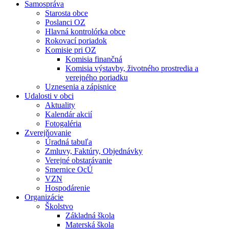
Samospráva
Starosta obce
Poslanci OZ
Hlavná kontrolórka obce
Rokovací poriadok
Komisie pri OZ
Komisia finančná
Komisia výstavby, životného prostredia a
verejného poriadku
Uznesenia a zápisnice
Udalosti v obci
Aktuality
Kalendár akcií
Fotogaléria
Zverejňovanie
Úradná tabuľa
Zmluvy, Faktúry, Objednávky
Verejné obstarávanie
Smernice OcÚ
VZN
Hospodárenie
Organizácie
Školstvo
Základná škola
Materská škola