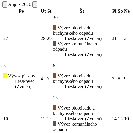
August
2026
Po
Ut
St
Št
Pi
So
Ne
30
Vývoz bioodpadu a
kuchynského odpadu
27
28
29
Lieskovec (Zvolen)
31
1
2
Vývoz komunálneho
odpadu
Lieskovec (Zvolen)
3
6
Vývoz plastov
Vývoz bioodpadu a
4
5
7
8
9
Lieskovec
kuchynského odpadu
(Zvolen)
Lieskovec (Zvolen)
13
Vývoz bioodpadu a
kuchynského odpadu
10
11
12
Lieskovec (Zvolen)
14
15
16
Vývoz komunálneho
odpadu