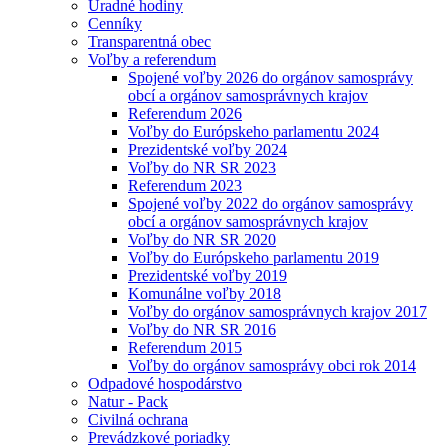
Úradné hodiny
Cenníky
Transparentná obec
Voľby a referendum
Spojené voľby 2026 do orgánov samosprávy
obcí a orgánov samosprávnych krajov
Referendum 2026
Voľby do Európskeho parlamentu 2024
Prezidentské voľby 2024
Voľby do NR SR 2023
Referendum 2023
Spojené voľby 2022 do orgánov samosprávy
obcí a orgánov samosprávnych krajov
Voľby do NR SR 2020
Voľby do Európskeho parlamentu 2019
Prezidentské voľby 2019
Komunálne voľby 2018
Voľby do orgánov samosprávnych krajov 2017
Voľby do NR SR 2016
Referendum 2015
Voľby do orgánov samosprávy obci rok 2014
Odpadové hospodárstvo
Natur - Pack
Civilná ochrana
Prevádzkové poriadky