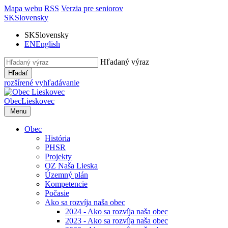
Mapa webu
RSS
Verzia pre seniorov
SK
Slovensky
SK
Slovensky
EN
English
Hľadaný výraz
Hľadať
rozšírené vyhľadávanie
Obec
Lieskovec
Menu
Obec
História
PHSR
Projekty
OZ Naša Lieska
Územný plán
Kompetencie
Počasie
Ako sa rozvíja naša obec
2024 - Ako sa rozvíja naša obec
2023 - Ako sa rozvíja naša obec