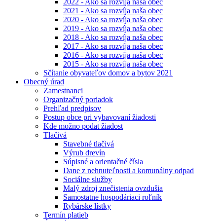
2022 - Ako sa rozvíja naša obec
2021 - Ako sa rozvíja naša obec
2020 - Ako sa rozvíja naša obec
2019 - Ako sa rozvíja naša obec
2018 - Ako sa rozvíja naša obec
2017 - Ako sa rozvíja naša obec
2016 - Ako sa rozvíja naša obec
2015 - Ako sa rozvíja naša obec
Sčítanie obyvateľov domov a bytov 2021
Obecný úrad
Zamestnanci
Organizačný poriadok
Prehľad predpisov
Postup obce pri vybavovaní žiadosti
Kde možno podat žiadost
Tlačivá
Stavebné tlačivá
Výrub drevín
Súpisné a orientačné čísla
Dane z nehnuteľnosti a komunálny odpad
Sociálne služby
Malý zdroj znečistenia ovzdušia
Samostatne hospodáriaci roľník
Rybárske lístky
Termín platieb