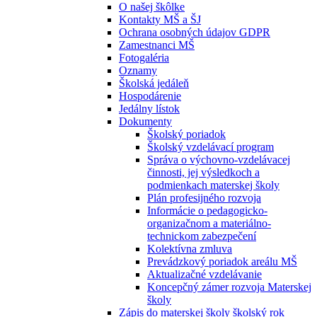
O našej škôlke
Kontakty MŠ a ŠJ
Ochrana osobných údajov GDPR
Zamestnanci MŠ
Fotogaléria
Oznamy
Školská jedáleň
Hospodárenie
Jedálny lístok
Dokumenty
Školský poriadok
Školský vzdelávací program
Správa o výchovno-vzdelávacej
činnosti, jej výsledkoch a
podmienkach materskej školy
Plán profesijného rozvoja
Informácie o pedagogicko-
organizačnom a materiálno-
technickom zabezpečení
Kolektívna zmluva
Prevádzkový poriadok areálu MŠ
Aktualizačné vzdelávanie
Koncepčný zámer rozvoja Materskej
školy
Zápis do materskej školy školský rok