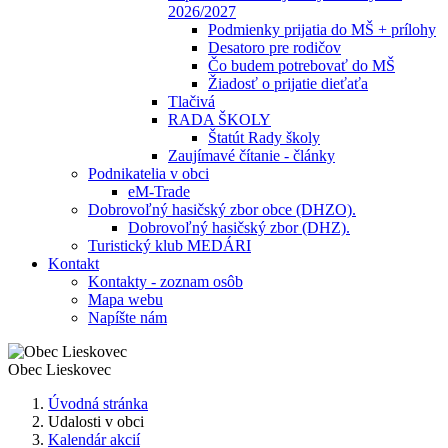
2026/2027
Podmienky prijatia do MŠ + prílohy
Desatoro pre rodičov
Čo budem potrebovať do MŠ
Žiadosť o prijatie dieťaťa
Tlačivá
RADA ŠKOLY
Štatút Rady školy
Zaujímavé čítanie - články
Podnikatelia v obci
eM-Trade
Dobrovoľný hasičský zbor obce (DHZO).
Dobrovoľný hasičský zbor (DHZ).
Turistický klub MEDÁRI
Kontakt
Kontakty - zoznam osôb
Mapa webu
Napíšte nám
Obec
Lieskovec
Úvodná stránka
Udalosti v obci
Kalendár akcií