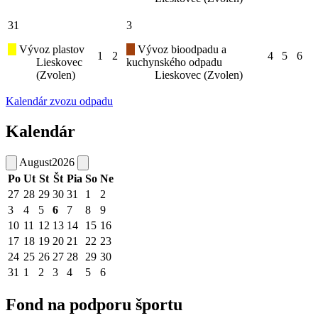
31
3
Vývoz plastov
Vývoz bioodpadu a
1
2
4
5
6
Lieskovec
kuchynského odpadu
(Zvolen)
Lieskovec (Zvolen)
Kalendár zvozu odpadu
Kalendár
August
2026
Po
Ut
St
Št
Pia
So
Ne
27
28
29
30
31
1
2
3
4
5
6
7
8
9
10
11
12
13
14
15
16
17
18
19
20
21
22
23
24
25
26
27
28
29
30
31
1
2
3
4
5
6
Fond na podporu športu