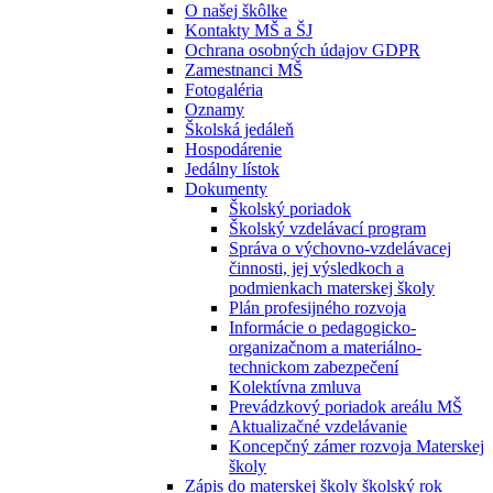
O našej škôlke
Kontakty MŠ a ŠJ
Ochrana osobných údajov GDPR
Zamestnanci MŠ
Fotogaléria
Oznamy
Školská jedáleň
Hospodárenie
Jedálny lístok
Dokumenty
Školský poriadok
Školský vzdelávací program
Správa o výchovno-vzdelávacej
činnosti, jej výsledkoch a
podmienkach materskej školy
Plán profesijného rozvoja
Informácie o pedagogicko-
organizačnom a materiálno-
technickom zabezpečení
Kolektívna zmluva
Prevádzkový poriadok areálu MŠ
Aktualizačné vzdelávanie
Koncepčný zámer rozvoja Materskej
školy
Zápis do materskej školy školský rok