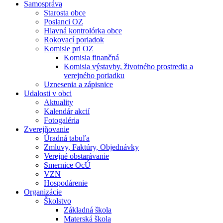
Samospráva
Starosta obce
Poslanci OZ
Hlavná kontrolórka obce
Rokovací poriadok
Komisie pri OZ
Komisia finančná
Komisia výstavby, životného prostredia a
verejného poriadku
Uznesenia a zápisnice
Udalosti v obci
Aktuality
Kalendár akcií
Fotogaléria
Zverejňovanie
Úradná tabuľa
Zmluvy, Faktúry, Objednávky
Verejné obstarávanie
Smernice OcÚ
VZN
Hospodárenie
Organizácie
Školstvo
Základná škola
Materská škola