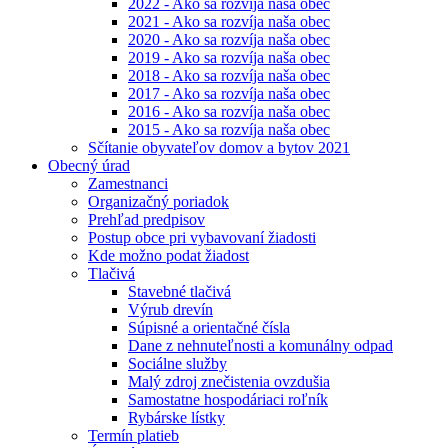
2022 - Ako sa rozvíja naša obec
2021 - Ako sa rozvíja naša obec
2020 - Ako sa rozvíja naša obec
2019 - Ako sa rozvíja naša obec
2018 - Ako sa rozvíja naša obec
2017 - Ako sa rozvíja naša obec
2016 - Ako sa rozvíja naša obec
2015 - Ako sa rozvíja naša obec
Sčítanie obyvateľov domov a bytov 2021
Obecný úrad
Zamestnanci
Organizačný poriadok
Prehľad predpisov
Postup obce pri vybavovaní žiadosti
Kde možno podat žiadost
Tlačivá
Stavebné tlačivá
Výrub drevín
Súpisné a orientačné čísla
Dane z nehnuteľnosti a komunálny odpad
Sociálne služby
Malý zdroj znečistenia ovzdušia
Samostatne hospodáriaci roľník
Rybárske lístky
Termín platieb