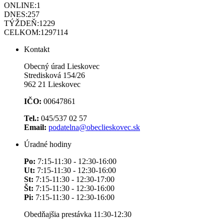
ONLINE:
1
DNES:
257
TÝŽDEŇ:
1229
CELKOM:
1297114
Kontakt
Obecný úrad Lieskovec
Stredisková 154/26
962 21 Lieskovec
IČO:
00647861
Tel.:
045/537 02 57
Email:
podatelna@obeclieskovec.sk
Úradné hodiny
Po:
7:15-11:30 - 12:30-16:00
Ut:
7:15-11:30 - 12:30-16:00
St:
7:15-11:30 - 12:30-17:00
Št:
7:15-11:30 - 12:30-16:00
Pi:
7:15-11:30 - 12:30-16:00
Obedňajšia prestávka 11:30-12:30