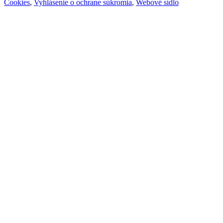
Cookies
,
Vyhlásenie o ochrane súkromia
,
Webové sídlo