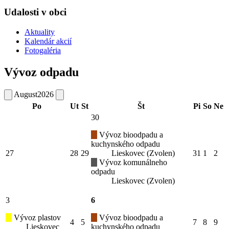
Udalosti v obci
Aktuality
Kalendár akcií
Fotogaléria
Vývoz odpadu
August
2026
Po
Ut
St
Št
Pi
So
Ne
30
Vývoz bioodpadu a
kuchynského odpadu
27
28
29
Lieskovec (Zvolen)
31
1
2
Vývoz komunálneho
odpadu
Lieskovec (Zvolen)
3
6
Vývoz plastov
Vývoz bioodpadu a
4
5
7
8
9
Lieskovec
kuchynského odpadu