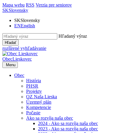
Mapa webu
RSS
Verzia pre seniorov
SK
Slovensky
SK
Slovensky
EN
English
Hľadaný výraz
Hľadať
rozšírené vyhľadávanie
Obec
Lieskovec
Menu
Obec
História
PHSR
Projekty
OZ Naša Lieska
Územný plán
Kompetencie
Počasie
Ako sa rozvíja naša obec
2024 - Ako sa rozvíja naša obec
2023 - Ako sa rozvíja naša obec