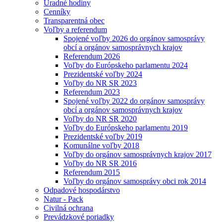
Úradné hodiny
Cenníky
Transparentná obec
Voľby a referendum
Spojené voľby 2026 do orgánov samosprávy
obcí a orgánov samosprávnych krajov
Referendum 2026
Voľby do Európskeho parlamentu 2024
Prezidentské voľby 2024
Voľby do NR SR 2023
Referendum 2023
Spojené voľby 2022 do orgánov samosprávy
obcí a orgánov samosprávnych krajov
Voľby do NR SR 2020
Voľby do Európskeho parlamentu 2019
Prezidentské voľby 2019
Komunálne voľby 2018
Voľby do orgánov samosprávnych krajov 2017
Voľby do NR SR 2016
Referendum 2015
Voľby do orgánov samosprávy obci rok 2014
Odpadové hospodárstvo
Natur - Pack
Civilná ochrana
Prevádzkové poriadky