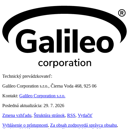
Technický prevádzkovateľ:
Galileo Corporation s.r.o., Čierna Voda 468, 925 06
Kontakt:
Galileo Corporation s.r.o.
Posledná aktualizácia: 29. 7. 2026
Zmena vzhľadu
,
Štruktúra stránok
,
RSS
,
Vytlačiť
Vyhlásenie o prístupnosti
,
Za obsah zodpovedá správca obsahu
,