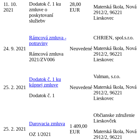
Dodatok č. 1 ku
11. 10.
28,00
Materská škola, Nová
zmluve o
2021
EUR
2912/2, 96221
poskytovaní
Lieskovec
služiebv
Rámcová zmluva -
CHRIEN, spol.s.r.o.
potraviny
Materská škola, Nová
24. 9. 2021
Neuvedené
Rámcová zmluva
2912/2, 96221
2021/ZV006
Lieskovec
Valman, s.r.o.
Dodatok č. 1 ku
kúpnej zmluve
Materská škola, Nová
25. 2. 2021
Neuvedené
2912/2, 96221
Dodatok č. 1
Lieskovec
Občianske združenie
Lieskovček
Darovacia zmluva
1 409,00
25. 2. 2021
Materská škola, Nová
EUR
OZ 1/2021
2912/2, 96221