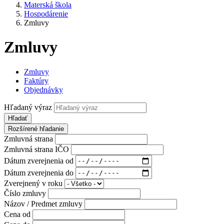
Materská škola
Hospodárenie
Zmluvy
Zmluvy
Zmluvy
Faktúry
Objednávky
Hľadaný výraz
Hľadať
Rozšírené hľadanie
Zmluvná strana
Zmluvná strana IČO
Dátum zverejnenia od
Dátum zverejnenia do
Zverejnený v roku
Číslo zmluvy
Názov / Predmet zmluvy
Cena od