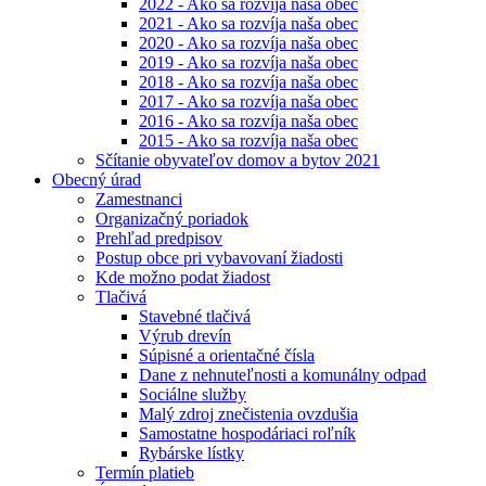
2022 - Ako sa rozvíja naša obec
2021 - Ako sa rozvíja naša obec
2020 - Ako sa rozvíja naša obec
2019 - Ako sa rozvíja naša obec
2018 - Ako sa rozvíja naša obec
2017 - Ako sa rozvíja naša obec
2016 - Ako sa rozvíja naša obec
2015 - Ako sa rozvíja naša obec
Sčítanie obyvateľov domov a bytov 2021
Obecný úrad
Zamestnanci
Organizačný poriadok
Prehľad predpisov
Postup obce pri vybavovaní žiadosti
Kde možno podat žiadost
Tlačivá
Stavebné tlačivá
Výrub drevín
Súpisné a orientačné čísla
Dane z nehnuteľnosti a komunálny odpad
Sociálne služby
Malý zdroj znečistenia ovzdušia
Samostatne hospodáriaci roľník
Rybárske lístky
Termín platieb