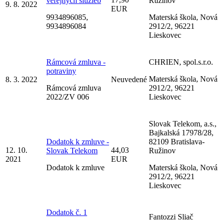
verejných služieb
Ružinov
9. 8. 2022
EUR
9934896085,
Materská škola, Nová
9934896084
2912/2, 96221
Lieskovec
Rámcová zmluva -
CHRIEN, spol.s.r.o.
potraviny
Materská škola, Nová
8. 3. 2022
Neuvedené
Rámcová zmluva
2912/2, 96221
2022/ZV 006
Lieskovec
Slovak Telekom, a.s.,
Bajkalská 17978/28,
Dodatok k zmluve -
82109 Bratislava-
12. 10.
44,03
Slovak Telekom
Ružinov
2021
EUR
Dodatok k zmluve
Materská škola, Nová
2912/2, 96221
Lieskovec
Dodatok č. 1
Fantozzi Sliač