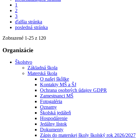
1
2
3
ďalšia stránka
posledná stránka
Zobrazené
1
-
25
z 120
Organizácie
Školstvo
Základná škola
Materská škola
O našej škôlke
Kontakty MŠ a ŠJ
Ochrana osobných údajov GDPR
Zamestnanci MŠ
Fotogaléria
Oznamy
Školská jedáleň
Hospodárenie
Jedálny lístok
Dokumenty
Zápis do materskej školy školský rok 2026/2027