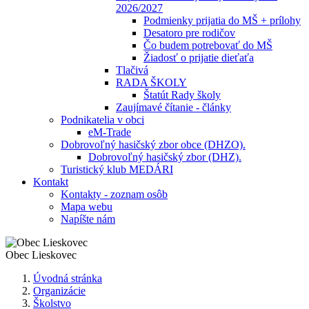
2026/2027
Podmienky prijatia do MŠ + prílohy
Desatoro pre rodičov
Čo budem potrebovať do MŠ
Žiadosť o prijatie dieťaťa
Tlačivá
RADA ŠKOLY
Štatút Rady školy
Zaujímavé čítanie - články
Podnikatelia v obci
eM-Trade
Dobrovoľný hasičský zbor obce (DHZO).
Dobrovoľný hasičský zbor (DHZ).
Turistický klub MEDÁRI
Kontakt
Kontakty - zoznam osôb
Mapa webu
Napíšte nám
Obec
Lieskovec
Úvodná stránka
Organizácie
Školstvo