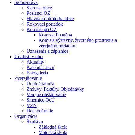
Samospráva
Starosta obce
Poslanci OZ
Hlavná kontrolórka obce
Rokovací poriadok
Komisie pri OZ
Komisia finančná
Komisia výstavby, životného prostredia a
verejného poriadku
Uznesenia a zápisnice
Udalosti v obci
Aktuality
Kalendár akcií
Fotogaléria
Zverejňovanie
Úradná tabuľa
Zmluvy, Faktúry, Objednávky
Verejné obstarávanie
Smernice OcÚ
VZN
Hospodárenie
Organizácie
Školstvo
Základná škola
Materská škola