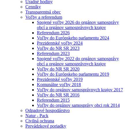
Úradné hodiny
Cenníky
Transparentná obec
Voľby a referendum
Spojené voľby 2026 do orgánov samosprávy
obcí a orgánov samosprávnych krajov
Referendum 2026
Voľby do Európskeho parlamentu 2024
Prezidentské voľby 2024
Voľby do NR SR 2023
Referendum 2023
Spojené voľby 2022 do orgánov samosprávy
obcí a orgánov samosprávnych krajov
Voľby do NR SR 2020
Voľby do Európskeho parlamentu 2019
Prezidentské voľby 2019
Komunálne voľby 2018
Voľby do orgánov samosprávnych krajov 2017
Voľby do NR SR 2016
Referendum 2015
Voľby do orgánov samosprávy obci rok 2014
Odpadové hospodárstvo
Natur - Pack
Civilná ochrana
Prevádzkové poriadky