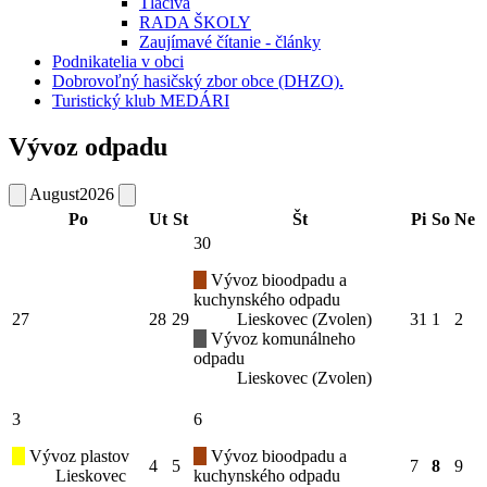
Tlačivá
RADA ŠKOLY
Zaujímavé čítanie - články
Podnikatelia v obci
Dobrovoľný hasičský zbor obce (DHZO).
Turistický klub MEDÁRI
Vývoz odpadu
August
2026
Po
Ut
St
Št
Pi
So
Ne
30
Vývoz bioodpadu a
kuchynského odpadu
27
28
29
Lieskovec (Zvolen)
31
1
2
Vývoz komunálneho
odpadu
Lieskovec (Zvolen)
3
6
Vývoz plastov
Vývoz bioodpadu a
4
5
7
8
9
Lieskovec
kuchynského odpadu