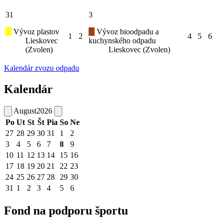
31
3
Vývoz plastov
Vývoz bioodpadu a
1
2
4
5
6
Lieskovec
kuchynského odpadu
(Zvolen)
Lieskovec (Zvolen)
Kalendár zvozu odpadu
Kalendár
August
2026
Po
Ut
St
Št
Pia
So
Ne
27
28
29
30
31
1
2
3
4
5
6
7
8
9
10
11
12
13
14
15
16
17
18
19
20
21
22
23
24
25
26
27
28
29
30
31
1
2
3
4
5
6
Fond na podporu športu