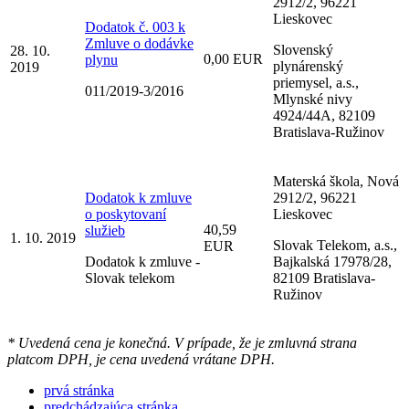
2912/2, 96221
Lieskovec
Dodatok č. 003 k
Zmluve o dodávke
Slovenský
28. 10.
0,00 EUR
plynu
plynárenský
2019
priemysel, a.s.,
011/2019-3/2016
Mlynské nivy
4924/44A, 82109
Bratislava-Ružinov
Materská škola, Nová
Dodatok k zmluve
2912/2, 96221
o poskytovaní
Lieskovec
40,59
služieb
1. 10. 2019
Slovak Telekom, a.s.,
EUR
Dodatok k zmluve -
Bajkalská 17978/28,
Slovak telekom
82109 Bratislava-
Ružinov
* Uvedená cena je konečná. V prípade, že je zmluvná strana
platcom DPH, je cena uvedená vrátane DPH.
prvá stránka
predchádzajúca stránka