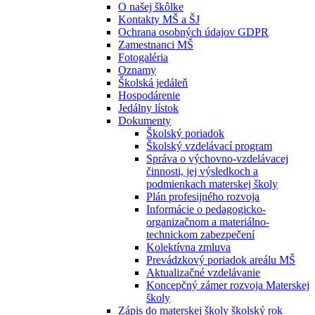
O našej škôlke
Kontakty MŠ a ŠJ
Ochrana osobných údajov GDPR
Zamestnanci MŠ
Fotogaléria
Oznamy
Školská jedáleň
Hospodárenie
Jedálny lístok
Dokumenty
Školský poriadok
Školský vzdelávací program
Správa o výchovno-vzdelávacej
činnosti, jej výsledkoch a
podmienkach materskej školy
Plán profesijného rozvoja
Informácie o pedagogicko-
organizačnom a materiálno-
technickom zabezpečení
Kolektívna zmluva
Prevádzkový poriadok areálu MŠ
Aktualizačné vzdelávanie
Koncepčný zámer rozvoja Materskej
školy
Zápis do materskej školy školský rok