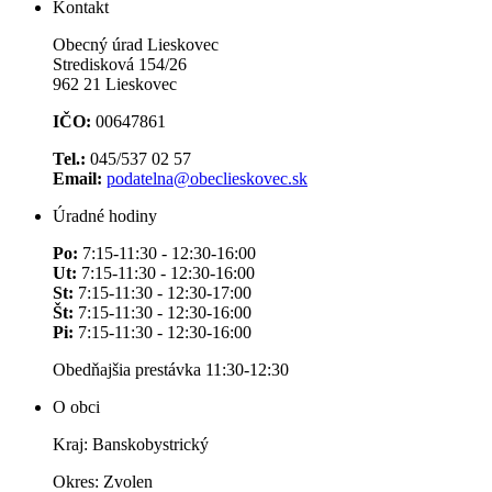
Kontakt
Obecný úrad Lieskovec
Stredisková 154/26
962 21 Lieskovec
IČO:
00647861
Tel.:
045/537 02 57
Email:
podatelna@obeclieskovec.sk
Úradné hodiny
Po:
7:15-11:30 - 12:30-16:00
Ut:
7:15-11:30 - 12:30-16:00
St:
7:15-11:30 - 12:30-17:00
Št:
7:15-11:30 - 12:30-16:00
Pi:
7:15-11:30 - 12:30-16:00
Obedňajšia prestávka 11:30-12:30
O obci
Kraj: Banskobystrický
Okres: Zvolen