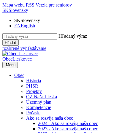
Mapa webu
RSS
Verzia pre seniorov
SK
Slovensky
SK
Slovensky
EN
English
Hľadaný výraz
Hľadať
rozšírené vyhľadávanie
Obec
Lieskovec
Menu
Obec
História
PHSR
Projekty
OZ Naša Lieska
Územný plán
Kompetencie
Počasie
Ako sa rozvíja naša obec
2024 - Ako sa rozvíja naša obec
2023 - Ako sa rozvíja naša obec