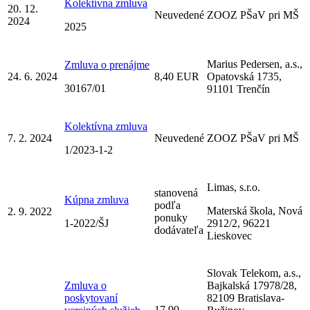
Kolektívna zmluva
20. 12.
Neuvedené
ZOOZ PŠaV pri MŠ
2024
2025
Marius Pedersen, a.s.,
Zmluva o prenájme
24. 6. 2024
8,40 EUR
Opatovská 1735,
30167/01
91101 Trenčín
Kolektívna zmluva
7. 2. 2024
Neuvedené
ZOOZ PŠaV pri MŠ
1/2023-1-2
Limas, s.r.o.
stanovená
Kúpna zmluva
podľa
Materská škola, Nová
2. 9. 2022
ponuky
1-2022/ŠJ
2912/2, 96221
dodávateľa
Lieskovec
Slovak Telekom, a.s.,
Zmluva o
Bajkalská 17978/28,
poskytovaní
82109 Bratislava-
17,90