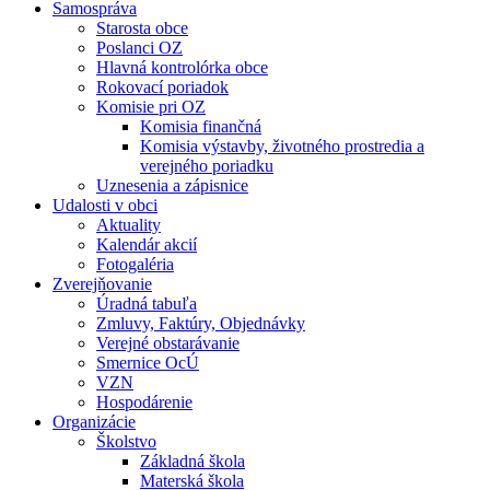
Samospráva
Starosta obce
Poslanci OZ
Hlavná kontrolórka obce
Rokovací poriadok
Komisie pri OZ
Komisia finančná
Komisia výstavby, životného prostredia a
verejného poriadku
Uznesenia a zápisnice
Udalosti v obci
Aktuality
Kalendár akcií
Fotogaléria
Zverejňovanie
Úradná tabuľa
Zmluvy, Faktúry, Objednávky
Verejné obstarávanie
Smernice OcÚ
VZN
Hospodárenie
Organizácie
Školstvo
Základná škola
Materská škola