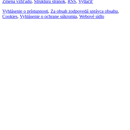
Zmena vzhľadu
,
Štruktúra stránok
,
RSS
,
Vytlačiť
Vyhlásenie o prístupnosti
,
Za obsah zodpovedá správca obsahu
,
Cookies
,
Vyhlásenie o ochrane súkromia
,
Webové sídlo