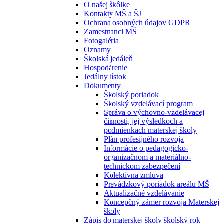
O našej škôlke
Kontakty MŠ a ŠJ
Ochrana osobných údajov GDPR
Zamestnanci MŠ
Fotogaléria
Oznamy
Školská jedáleň
Hospodárenie
Jedálny lístok
Dokumenty
Školský poriadok
Školský vzdelávací program
Správa o výchovno-vzdelávacej
činnosti, jej výsledkoch a
podmienkach materskej školy
Plán profesijného rozvoja
Informácie o pedagogicko-
organizačnom a materiálno-
technickom zabezpečení
Kolektívna zmluva
Prevádzkový poriadok areálu MŠ
Aktualizačné vzdelávanie
Koncepčný zámer rozvoja Materskej
školy
Zápis do materskej školy školský rok