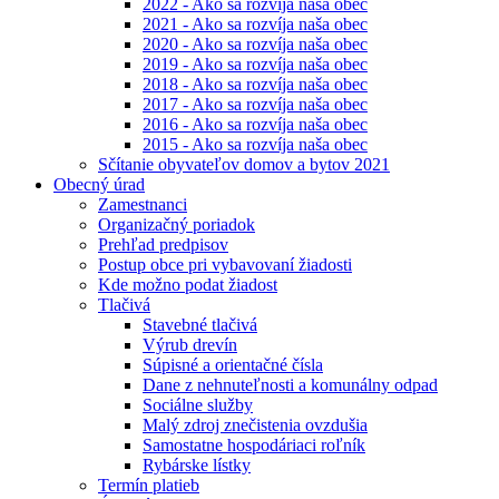
2022 - Ako sa rozvíja naša obec
2021 - Ako sa rozvíja naša obec
2020 - Ako sa rozvíja naša obec
2019 - Ako sa rozvíja naša obec
2018 - Ako sa rozvíja naša obec
2017 - Ako sa rozvíja naša obec
2016 - Ako sa rozvíja naša obec
2015 - Ako sa rozvíja naša obec
Sčítanie obyvateľov domov a bytov 2021
Obecný úrad
Zamestnanci
Organizačný poriadok
Prehľad predpisov
Postup obce pri vybavovaní žiadosti
Kde možno podat žiadost
Tlačivá
Stavebné tlačivá
Výrub drevín
Súpisné a orientačné čísla
Dane z nehnuteľnosti a komunálny odpad
Sociálne služby
Malý zdroj znečistenia ovzdušia
Samostatne hospodáriaci roľník
Rybárske lístky
Termín platieb