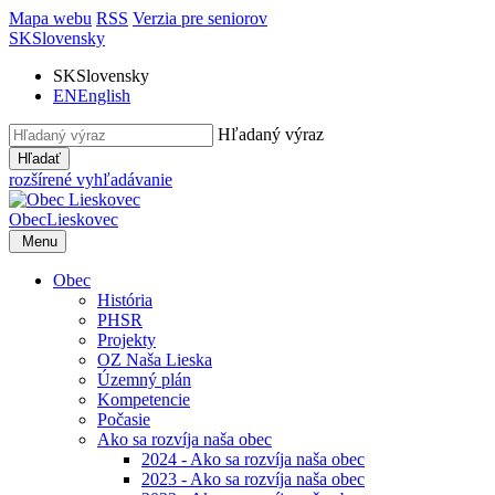
Mapa webu
RSS
Verzia pre seniorov
SK
Slovensky
SK
Slovensky
EN
English
Hľadaný výraz
Hľadať
rozšírené vyhľadávanie
Obec
Lieskovec
Menu
Obec
História
PHSR
Projekty
OZ Naša Lieska
Územný plán
Kompetencie
Počasie
Ako sa rozvíja naša obec
2024 - Ako sa rozvíja naša obec
2023 - Ako sa rozvíja naša obec