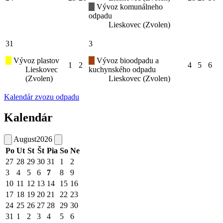
Vývoz komunálneho
odpadu
Lieskovec (Zvolen)
31
3
Vývoz plastov
Vývoz bioodpadu a
1
2
4
5
6
Lieskovec
kuchynského odpadu
(Zvolen)
Lieskovec (Zvolen)
Kalendár zvozu odpadu
Kalendár
August
2026
Po
Ut
St
Št
Pia
So
Ne
27
28
29
30
31
1
2
3
4
5
6
7
8
9
10
11
12
13
14
15
16
17
18
19
20
21
22
23
24
25
26
27
28
29
30
31
1
2
3
4
5
6