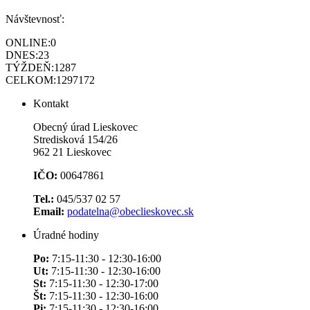
Návštevnosť:
ONLINE:
0
DNES:
23
TÝŽDEŇ:
1287
CELKOM:
1297172
Kontakt
Obecný úrad Lieskovec
Stredisková 154/26
962 21 Lieskovec
IČO:
00647861
Tel.:
045/537 02 57
Email:
podatelna@obeclieskovec.sk
Úradné hodiny
Po:
7:15-11:30 - 12:30-16:00
Ut:
7:15-11:30 - 12:30-16:00
St:
7:15-11:30 - 12:30-17:00
Št:
7:15-11:30 - 12:30-16:00
Pi:
7:15-11:30 - 12:30-16:00