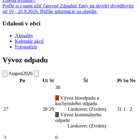
Zmena termínu!!
Poďte si s nami užiť čarovné Západné Tatry na skvelej dvojdňovke
od 19 - 20.9.2026. Bližšie informácie na plagáte.
Udalosti v obci
Aktuality
Kalendár akcií
Fotogaléria
Vývoz odpadu
August
2026
Po
Ut
St
Št
Pi
So
Ne
30
Vývoz bioodpadu a
kuchynského odpadu
27
28
29
Lieskovec (Zvolen)
31
1
2
Vývoz komunálneho
odpadu
Lieskovec (Zvolen)
3
6