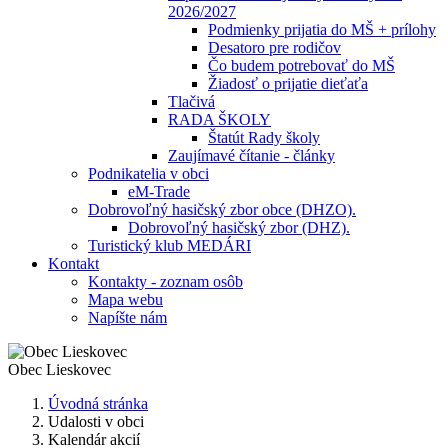
2026/2027
Podmienky prijatia do MŠ + prílohy
Desatoro pre rodičov
Čo budem potrebovať do MŠ
Žiadosť o prijatie dieťaťa
Tlačivá
RADA ŠKOLY
Štatút Rady školy
Zaujímavé čítanie - články
Podnikatelia v obci
eM-Trade
Dobrovoľný hasičský zbor obce (DHZO).
Dobrovoľný hasičský zbor (DHZ).
Turistický klub MEDÁRI
Kontakt
Kontakty - zoznam osôb
Mapa webu
Napíšte nám
Obec
Lieskovec
Úvodná stránka
Udalosti v obci
Kalendár akcií