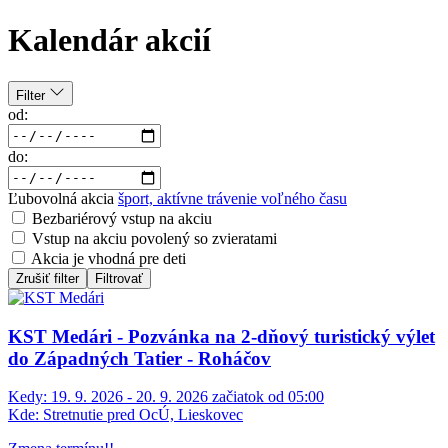
Kalendár akcií
Filter
od:
do:
Ľubovolná akcia
šport, aktívne trávenie voľného času
Bezbariérový vstup na akciu
Vstup na akciu povolený so zvieratami
Akcia je vhodná pre deti
Zrušiť filter
Filtrovať
KST Medári - Pozvánka na 2-dňový turistický výlet
do Západných Tatier - Roháčov
Kedy:
19. 9. 2026 - 20. 9. 2026 začiatok od 05:00
Kde:
Stretnutie pred OcÚ, Lieskovec