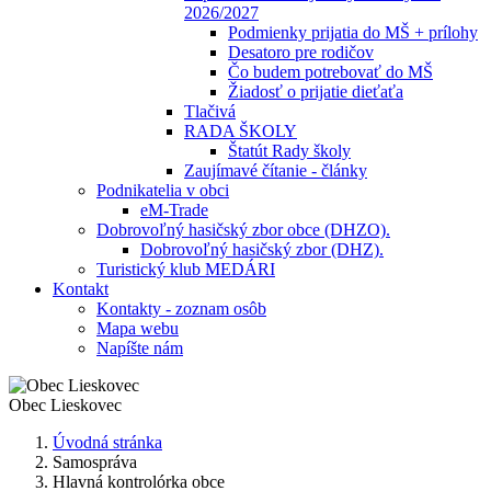
2026/2027
Podmienky prijatia do MŠ + prílohy
Desatoro pre rodičov
Čo budem potrebovať do MŠ
Žiadosť o prijatie dieťaťa
Tlačivá
RADA ŠKOLY
Štatút Rady školy
Zaujímavé čítanie - články
Podnikatelia v obci
eM-Trade
Dobrovoľný hasičský zbor obce (DHZO).
Dobrovoľný hasičský zbor (DHZ).
Turistický klub MEDÁRI
Kontakt
Kontakty - zoznam osôb
Mapa webu
Napíšte nám
Obec
Lieskovec
Úvodná stránka
Samospráva
Hlavná kontrolórka obce