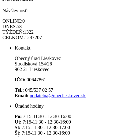
Návštevnosť:
ONLINE:
0
DNES:
58
TÝŽDEŇ:
1322
CELKOM:
1297207
Kontakt
Obecný úrad Lieskovec
Stredisková 154/26
962 21 Lieskovec
IČO:
00647861
Tel.:
045/537 02 57
Email:
podatelna@obeclieskovec.sk
Úradné hodiny
Po:
7:15-11:30 - 12:30-16:00
Ut:
7:15-11:30 - 12:30-16:00
St:
7:15-11:30 - 12:30-17:00
Št:
7:15-11:30 - 12:30-16:00