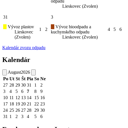
odpadu
Lieskovec (Zvolen)
31
3
Vývoz plastov
Vývoz bioodpadu a
1
2
4
5
6
Lieskovec
kuchynského odpadu
(Zvolen)
Lieskovec (Zvolen)
Kalendár zvozu odpadu
Kalendár
August
2026
Po
Ut
St
Št
Pia
So
Ne
27
28
29
30
31
1
2
3
4
5
6
7
8
9
10
11
12
13
14
15
16
17
18
19
20
21
22
23
24
25
26
27
28
29
30
31
1
2
3
4
5
6