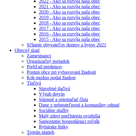
2022 - Ako sa rozvíja naša obec
2021 - Ako sa rozvíja naša obec
2020 - Ako sa rozvíja naša obec
2019 - Ako sa rozvíja naša obec
2018 - Ako sa rozvíja naša obec
2017 - Ako sa rozvíja naša obec
2016 - Ako sa rozvíja naša obec
2015 - Ako sa rozvíja naša obec
Sčítanie obyvateľov domov a bytov 2021
Obecný úrad
Zamestnanci
Organizačný poriadok
Prehľad predpisov
Postup obce pri vybavovaní žiadosti
Kde možno podat žiadost
Tlačivá
Stavebné tlačivá
Výrub drevín
Súpisné a orientačné čísla
Dane z nehnuteľnosti a komunálny odpad
Sociálne služby
Malý zdroj znečistenia ovzdušia
Samostatne hospodáriaci roľník
Rybárske lístky
Termín platieb