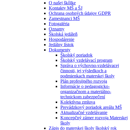
O našej škôlke
Kontakty MŠ a ŠJ
Ochrana osobných údajov GDPR
Zamestnanci MŠ
Fotogaléria
Oznamy
Školská jedáleň
Hospodárenie
Jedálny lístok
Dokumenty
Školský poriadok
Školský vzdelávací program
Správa o výchovno-vzdelávacej
činnosti, jej výsledkoch a
podmienkach materskej školy
Plán profesijného rozvoja
Informácie o pedagogicko-
organizačnom a materiálno-
technickom zabezpečení
Kolektívna zmluva
Prevádzkový poriadok areálu MŠ
Aktualizačné vzdelávanie
Koncepčný zámer rozvoja Materskej
školy
Zápis do materskej školy školský rok