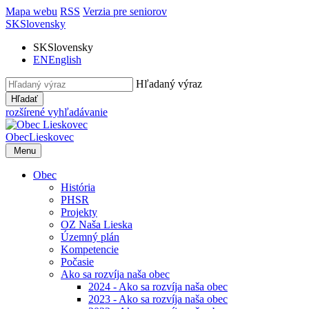
Mapa webu
RSS
Verzia pre seniorov
SK
Slovensky
SK
Slovensky
EN
English
Hľadaný výraz
Hľadať
rozšírené vyhľadávanie
Obec
Lieskovec
Menu
Obec
História
PHSR
Projekty
OZ Naša Lieska
Územný plán
Kompetencie
Počasie
Ako sa rozvíja naša obec
2024 - Ako sa rozvíja naša obec
2023 - Ako sa rozvíja naša obec