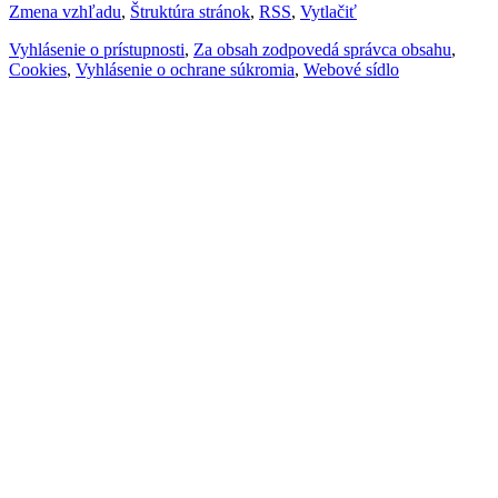
Zmena vzhľadu
,
Štruktúra stránok
,
RSS
,
Vytlačiť
Vyhlásenie o prístupnosti
,
Za obsah zodpovedá správca obsahu
,
Cookies
,
Vyhlásenie o ochrane súkromia
,
Webové sídlo