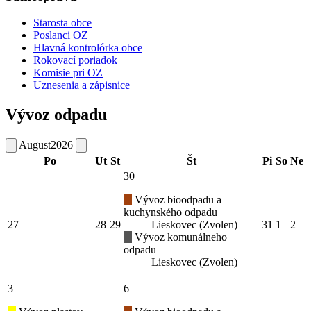
Starosta obce
Poslanci OZ
Hlavná kontrolórka obce
Rokovací poriadok
Komisie pri OZ
Uznesenia a zápisnice
Vývoz odpadu
August
2026
Po
Ut
St
Št
Pi
So
Ne
30
Vývoz bioodpadu a
kuchynského odpadu
27
28
29
Lieskovec (Zvolen)
31
1
2
Vývoz komunálneho
odpadu
Lieskovec (Zvolen)
3
6