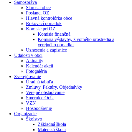
Samospráva
Starosta obce
Poslanci OZ
Hlavná kontrolórka obce
Rokovací poriadok
Komisie pri OZ
Komisia finančná
Komisia výstavby, životného prostredia a
verejného poriadku
Uznesenia a zápisnice
Udalosti v obci
Aktuality
Kalendár akcií
Fotogaléria
Zverejňovanie
Úradná tabuľa
Zmluvy, Faktúry, Objednávky
Verejné obstarávanie
Smernice OcÚ
VZN
Hospodárenie
Organizácie
Školstvo
Základná škola
Materská škola