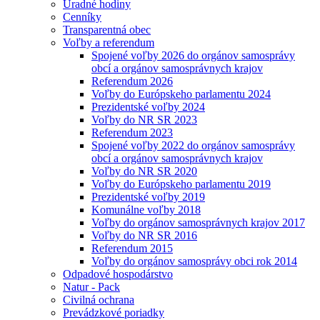
Úradné hodiny
Cenníky
Transparentná obec
Voľby a referendum
Spojené voľby 2026 do orgánov samosprávy
obcí a orgánov samosprávnych krajov
Referendum 2026
Voľby do Európskeho parlamentu 2024
Prezidentské voľby 2024
Voľby do NR SR 2023
Referendum 2023
Spojené voľby 2022 do orgánov samosprávy
obcí a orgánov samosprávnych krajov
Voľby do NR SR 2020
Voľby do Európskeho parlamentu 2019
Prezidentské voľby 2019
Komunálne voľby 2018
Voľby do orgánov samosprávnych krajov 2017
Voľby do NR SR 2016
Referendum 2015
Voľby do orgánov samosprávy obci rok 2014
Odpadové hospodárstvo
Natur - Pack
Civilná ochrana
Prevádzkové poriadky