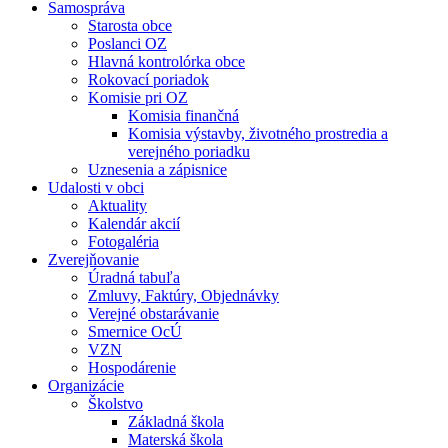
Samospráva
Starosta obce
Poslanci OZ
Hlavná kontrolórka obce
Rokovací poriadok
Komisie pri OZ
Komisia finančná
Komisia výstavby, životného prostredia a
verejného poriadku
Uznesenia a zápisnice
Udalosti v obci
Aktuality
Kalendár akcií
Fotogaléria
Zverejňovanie
Úradná tabuľa
Zmluvy, Faktúry, Objednávky
Verejné obstarávanie
Smernice OcÚ
VZN
Hospodárenie
Organizácie
Školstvo
Základná škola
Materská škola