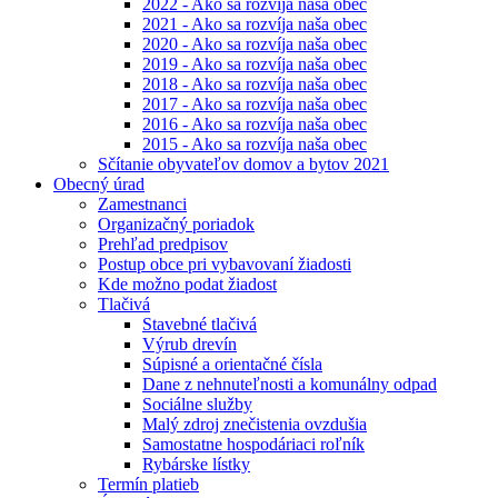
2022 - Ako sa rozvíja naša obec
2021 - Ako sa rozvíja naša obec
2020 - Ako sa rozvíja naša obec
2019 - Ako sa rozvíja naša obec
2018 - Ako sa rozvíja naša obec
2017 - Ako sa rozvíja naša obec
2016 - Ako sa rozvíja naša obec
2015 - Ako sa rozvíja naša obec
Sčítanie obyvateľov domov a bytov 2021
Obecný úrad
Zamestnanci
Organizačný poriadok
Prehľad predpisov
Postup obce pri vybavovaní žiadosti
Kde možno podat žiadost
Tlačivá
Stavebné tlačivá
Výrub drevín
Súpisné a orientačné čísla
Dane z nehnuteľnosti a komunálny odpad
Sociálne služby
Malý zdroj znečistenia ovzdušia
Samostatne hospodáriaci roľník
Rybárske lístky
Termín platieb