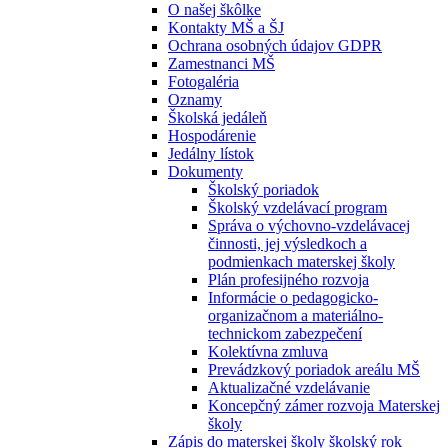
O našej škôlke
Kontakty MŠ a ŠJ
Ochrana osobných údajov GDPR
Zamestnanci MŠ
Fotogaléria
Oznamy
Školská jedáleň
Hospodárenie
Jedálny lístok
Dokumenty
Školský poriadok
Školský vzdelávací program
Správa o výchovno-vzdelávacej
činnosti, jej výsledkoch a
podmienkach materskej školy
Plán profesijného rozvoja
Informácie o pedagogicko-
organizačnom a materiálno-
technickom zabezpečení
Kolektívna zmluva
Prevádzkový poriadok areálu MŠ
Aktualizačné vzdelávanie
Koncepčný zámer rozvoja Materskej
školy
Zápis do materskej školy školský rok