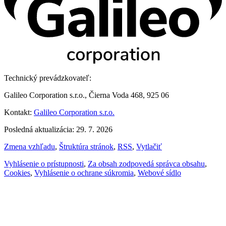
Technický prevádzkovateľ:
Galileo Corporation s.r.o., Čierna Voda 468, 925 06
Kontakt:
Galileo Corporation s.r.o.
Posledná aktualizácia: 29. 7. 2026
Zmena vzhľadu
,
Štruktúra stránok
,
RSS
,
Vytlačiť
Vyhlásenie o prístupnosti
,
Za obsah zodpovedá správca obsahu
,
Cookies
,
Vyhlásenie o ochrane súkromia
,
Webové sídlo