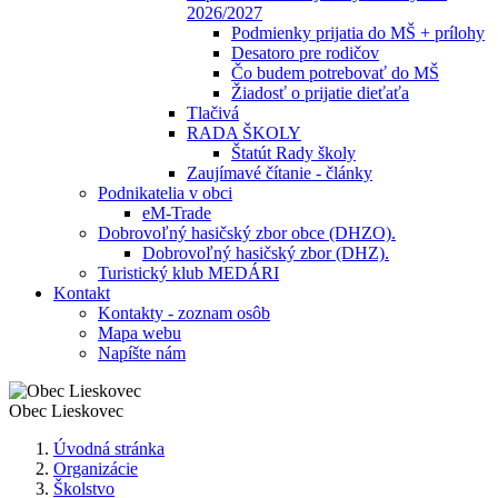
2026/2027
Podmienky prijatia do MŠ + prílohy
Desatoro pre rodičov
Čo budem potrebovať do MŠ
Žiadosť o prijatie dieťaťa
Tlačivá
RADA ŠKOLY
Štatút Rady školy
Zaujímavé čítanie - články
Podnikatelia v obci
eM-Trade
Dobrovoľný hasičský zbor obce (DHZO).
Dobrovoľný hasičský zbor (DHZ).
Turistický klub MEDÁRI
Kontakt
Kontakty - zoznam osôb
Mapa webu
Napíšte nám
Obec
Lieskovec
Úvodná stránka
Organizácie
Školstvo