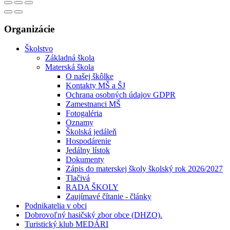
Organizácie
Školstvo
Základná škola
Materská škola
O našej škôlke
Kontakty MŠ a ŠJ
Ochrana osobných údajov GDPR
Zamestnanci MŠ
Fotogaléria
Oznamy
Školská jedáleň
Hospodárenie
Jedálny lístok
Dokumenty
Zápis do materskej školy školský rok 2026/2027
Tlačivá
RADA ŠKOLY
Zaujímavé čítanie - články
Podnikatelia v obci
Dobrovoľný hasičský zbor obce (DHZO).
Turistický klub MEDÁRI