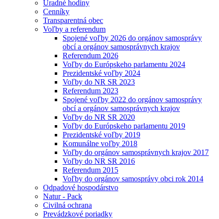
Úradné hodiny
Cenníky
Transparentná obec
Voľby a referendum
Spojené voľby 2026 do orgánov samosprávy
obcí a orgánov samosprávnych krajov
Referendum 2026
Voľby do Európskeho parlamentu 2024
Prezidentské voľby 2024
Voľby do NR SR 2023
Referendum 2023
Spojené voľby 2022 do orgánov samosprávy
obcí a orgánov samosprávnych krajov
Voľby do NR SR 2020
Voľby do Európskeho parlamentu 2019
Prezidentské voľby 2019
Komunálne voľby 2018
Voľby do orgánov samosprávnych krajov 2017
Voľby do NR SR 2016
Referendum 2015
Voľby do orgánov samosprávy obci rok 2014
Odpadové hospodárstvo
Natur - Pack
Civilná ochrana
Prevádzkové poriadky