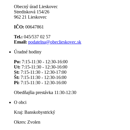
Obecný úrad Lieskovec
Stredisková 154/26
962 21 Lieskovec
IČO:
00647861
Tel.:
045/537 02 57
Email:
podatelna@obeclieskovec.sk
Úradné hodiny
Po:
7:15-11:30 - 12:30-16:00
Ut:
7:15-11:30 - 12:30-16:00
St:
7:15-11:30 - 12:30-17:00
Št:
7:15-11:30 - 12:30-16:00
Pi:
7:15-11:30 - 12:30-16:00
Obedňajšia prestávka 11:30-12:30
O obci
Kraj: Banskobystrický
Okres: Zvolen