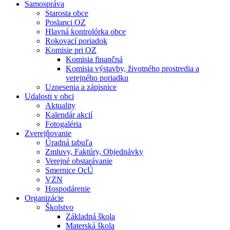
Samospráva
Starosta obce
Poslanci OZ
Hlavná kontrolórka obce
Rokovací poriadok
Komisie pri OZ
Komisia finančná
Komisia výstavby, životného prostredia a
verejného poriadku
Uznesenia a zápisnice
Udalosti v obci
Aktuality
Kalendár akcií
Fotogaléria
Zverejňovanie
Úradná tabuľa
Zmluvy, Faktúry, Objednávky
Verejné obstarávanie
Smernice OcÚ
VZN
Hospodárenie
Organizácie
Školstvo
Základná škola
Materská škola