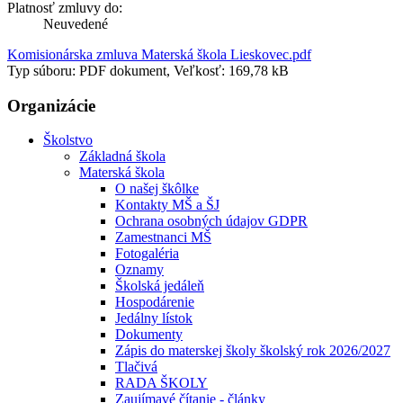
Platnosť zmluvy do:
Neuvedené
Komisionárska zmluva Materská škola Lieskovec.pdf
Typ súboru: PDF dokument, Veľkosť: 169,78 kB
Organizácie
Školstvo
Základná škola
Materská škola
O našej škôlke
Kontakty MŠ a ŠJ
Ochrana osobných údajov GDPR
Zamestnanci MŠ
Fotogaléria
Oznamy
Školská jedáleň
Hospodárenie
Jedálny lístok
Dokumenty
Zápis do materskej školy školský rok 2026/2027
Tlačivá
RADA ŠKOLY
Zaujímavé čítanie - články