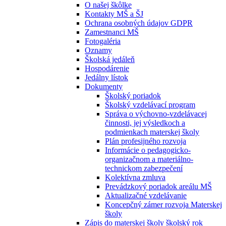
O našej škôlke
Kontakty MŠ a ŠJ
Ochrana osobných údajov GDPR
Zamestnanci MŠ
Fotogaléria
Oznamy
Školská jedáleň
Hospodárenie
Jedálny lístok
Dokumenty
Školský poriadok
Školský vzdelávací program
Správa o výchovno-vzdelávacej
činnosti, jej výsledkoch a
podmienkach materskej školy
Plán profesijného rozvoja
Informácie o pedagogicko-
organizačnom a materiálno-
technickom zabezpečení
Kolektívna zmluva
Prevádzkový poriadok areálu MŠ
Aktualizačné vzdelávanie
Koncepčný zámer rozvoja Materskej
školy
Zápis do materskej školy školský rok