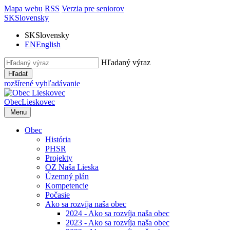
Mapa webu
RSS
Verzia pre seniorov
SK
Slovensky
SK
Slovensky
EN
English
Hľadaný výraz
Hľadať
rozšírené vyhľadávanie
Obec
Lieskovec
Menu
Obec
História
PHSR
Projekty
OZ Naša Lieska
Územný plán
Kompetencie
Počasie
Ako sa rozvíja naša obec
2024 - Ako sa rozvíja naša obec
2023 - Ako sa rozvíja naša obec