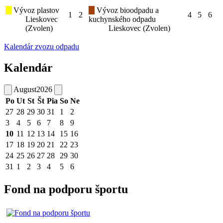
Vývoz plastov
Vývoz bioodpadu a
1
2
4
5
6
Lieskovec
kuchynského odpadu
(Zvolen)
Lieskovec (Zvolen)
Kalendár zvozu odpadu
Kalendár
August
2026
Po
Ut
St
Št
Pia
So
Ne
27
28
29
30
31
1
2
3
4
5
6
7
8
9
10
11
12
13
14
15
16
17
18
19
20
21
22
23
24
25
26
27
28
29
30
31
1
2
3
4
5
6
Fond na podporu športu