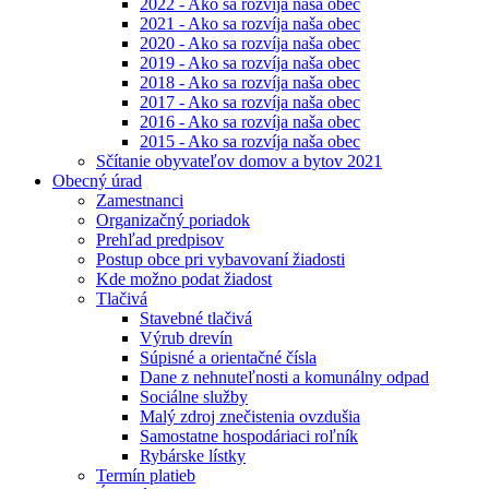
2022 - Ako sa rozvíja naša obec
2021 - Ako sa rozvíja naša obec
2020 - Ako sa rozvíja naša obec
2019 - Ako sa rozvíja naša obec
2018 - Ako sa rozvíja naša obec
2017 - Ako sa rozvíja naša obec
2016 - Ako sa rozvíja naša obec
2015 - Ako sa rozvíja naša obec
Sčítanie obyvateľov domov a bytov 2021
Obecný úrad
Zamestnanci
Organizačný poriadok
Prehľad predpisov
Postup obce pri vybavovaní žiadosti
Kde možno podat žiadost
Tlačivá
Stavebné tlačivá
Výrub drevín
Súpisné a orientačné čísla
Dane z nehnuteľnosti a komunálny odpad
Sociálne služby
Malý zdroj znečistenia ovzdušia
Samostatne hospodáriaci roľník
Rybárske lístky
Termín platieb