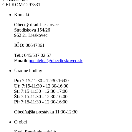
CELKOM:
1297831
Kontakt
Obecný úrad Lieskovec
Stredisková 154/26
962 21 Lieskovec
IČO:
00647861
Tel.:
045/537 02 57
Email:
podatelna@obeclieskovec.sk
Úradné hodiny
Po:
7:15-11:30 - 12:30-16:00
Ut:
7:15-11:30 - 12:30-16:00
St:
7:15-11:30 - 12:30-17:00
Št:
7:15-11:30 - 12:30-16:00
Pi:
7:15-11:30 - 12:30-16:00
Obedňajšia prestávka 11:30-12:30
O obci
Kraj: Banskobystrický