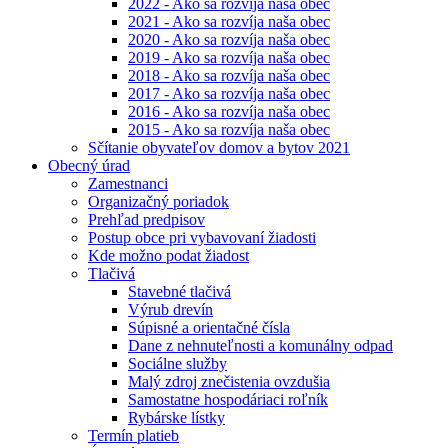
2022 - Ako sa rozvíja naša obec
2021 - Ako sa rozvíja naša obec
2020 - Ako sa rozvíja naša obec
2019 - Ako sa rozvíja naša obec
2018 - Ako sa rozvíja naša obec
2017 - Ako sa rozvíja naša obec
2016 - Ako sa rozvíja naša obec
2015 - Ako sa rozvíja naša obec
Sčítanie obyvateľov domov a bytov 2021
Obecný úrad
Zamestnanci
Organizačný poriadok
Prehľad predpisov
Postup obce pri vybavovaní žiadosti
Kde možno podat žiadost
Tlačivá
Stavebné tlačivá
Výrub drevín
Súpisné a orientačné čísla
Dane z nehnuteľnosti a komunálny odpad
Sociálne služby
Malý zdroj znečistenia ovzdušia
Samostatne hospodáriaci roľník
Rybárske lístky
Termín platieb