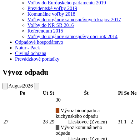
Voľby do Európskeho parlamentu 2019
Prezidentské voľby 2019
Komunálne voľby 2018
Voľby do orgánov samosprávnych krajov 2017
Voľby do NR SR 2016
Referendum 2015
Voľby do orgánov samosprávy obci rok 2014
Odpadové hospodárstvo
Natur - Pack
Civilná ochrana
Prevádzkové poriadky
Vývoz odpadu
August
2026
Po
Ut
St
Št
Pi
So
Ne
30
Vývoz bioodpadu a
kuchynského odpadu
27
28
29
Lieskovec (Zvolen)
31
1
2
Vývoz komunálneho
odpadu
Lieskovec (Zvolen)