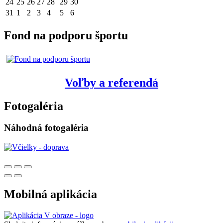
24
25
26
27
28
29
30
31
1
2
3
4
5
6
Fond na podporu športu
Voľby a referendá
Fotogaléria
Náhodná fotogaléria
Mobilná aplikácia