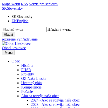
Mapa webu
RSS
Verzia pre seniorov
SK
Slovensky
SK
Slovensky
EN
English
Hľadaný výraz
Hľadať
rozšírené vyhľadávanie
Obec
Lieskovec
Menu
Obec
História
PHSR
Projekty
OZ Naša Lieska
Územný plán
Kompetencie
Počasie
Ako sa rozvíja naša obec
2024 - Ako sa rozvíja naša obec
2023 - Ako sa rozvíja naša obec