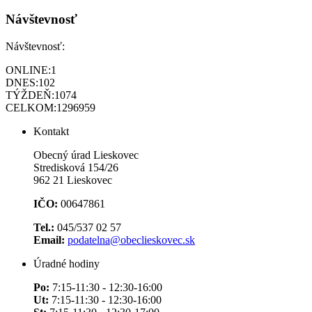
Návštevnosť
Návštevnosť:
ONLINE:
1
DNES:
102
TÝŽDEŇ:
1074
CELKOM:
1296959
Kontakt
Obecný úrad Lieskovec
Stredisková 154/26
962 21 Lieskovec
IČO:
00647861
Tel.:
045/537 02 57
Email:
podatelna@obeclieskovec.sk
Úradné hodiny
Po:
7:15-11:30 - 12:30-16:00
Ut:
7:15-11:30 - 12:30-16:00