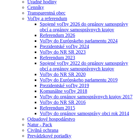
Úradné hodiny
Cenníky
Transparentná obec
Voľby a referendum
Spojené voľby 2026 do orgánov samosprávy
obcí a orgánov samosprávnych krajov
Referendum 2026
Voľby do Európskeho parlamentu 2024
Prezidentské voľby 2024
Voľby do NR SR 2023
Referendum 2023
Spojené voľby 2022 do orgánov samosprávy
obcí a orgánov samosprávnych krajov
Voľby do NR SR 2020
Voľby do Európskeho parlamentu 2019
Prezidentské voľby 2019
Komunálne voľby 2018
Voľby do orgánov samosprávnych krajov 2017
Voľby do NR SR 2016
Referendum 2015
Voľby do orgánov samosprávy obci rok 2014
Odpadové hospodárstvo
Natur - Pack
Civilná ochrana
Prevádzkové poriadky