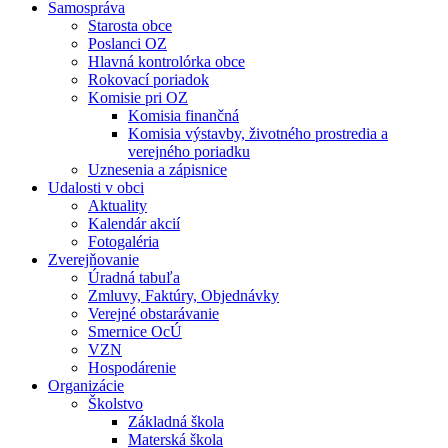
Samospráva
Starosta obce
Poslanci OZ
Hlavná kontrolórka obce
Rokovací poriadok
Komisie pri OZ
Komisia finančná
Komisia výstavby, životného prostredia a
verejného poriadku
Uznesenia a zápisnice
Udalosti v obci
Aktuality
Kalendár akcií
Fotogaléria
Zverejňovanie
Úradná tabuľa
Zmluvy, Faktúry, Objednávky
Verejné obstarávanie
Smernice OcÚ
VZN
Hospodárenie
Organizácie
Školstvo
Základná škola
Materská škola