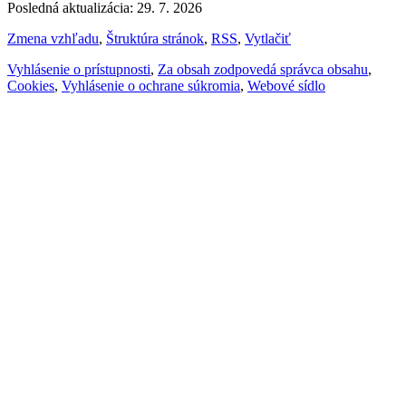
Posledná aktualizácia: 29. 7. 2026
Zmena vzhľadu
,
Štruktúra stránok
,
RSS
,
Vytlačiť
Vyhlásenie o prístupnosti
,
Za obsah zodpovedá správca obsahu
,
Cookies
,
Vyhlásenie o ochrane súkromia
,
Webové sídlo