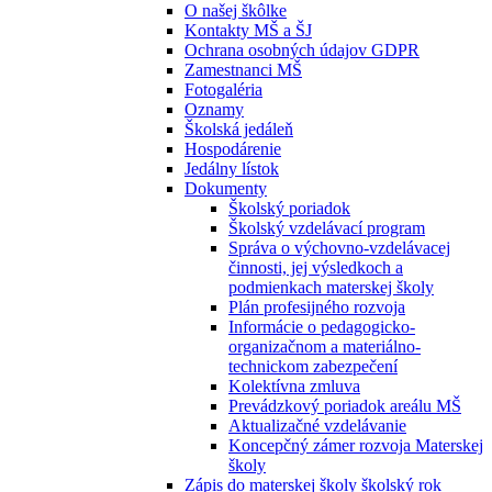
O našej škôlke
Kontakty MŠ a ŠJ
Ochrana osobných údajov GDPR
Zamestnanci MŠ
Fotogaléria
Oznamy
Školská jedáleň
Hospodárenie
Jedálny lístok
Dokumenty
Školský poriadok
Školský vzdelávací program
Správa o výchovno-vzdelávacej
činnosti, jej výsledkoch a
podmienkach materskej školy
Plán profesijného rozvoja
Informácie o pedagogicko-
organizačnom a materiálno-
technickom zabezpečení
Kolektívna zmluva
Prevádzkový poriadok areálu MŠ
Aktualizačné vzdelávanie
Koncepčný zámer rozvoja Materskej
školy
Zápis do materskej školy školský rok