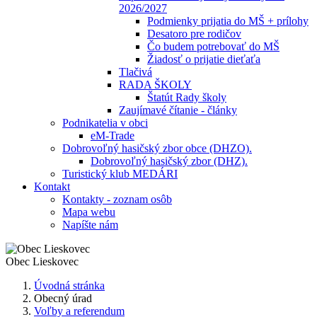
2026/2027
Podmienky prijatia do MŠ + prílohy
Desatoro pre rodičov
Čo budem potrebovať do MŠ
Žiadosť o prijatie dieťaťa
Tlačivá
RADA ŠKOLY
Štatút Rady školy
Zaujímavé čítanie - články
Podnikatelia v obci
eM-Trade
Dobrovoľný hasičský zbor obce (DHZO).
Dobrovoľný hasičský zbor (DHZ).
Turistický klub MEDÁRI
Kontakt
Kontakty - zoznam osôb
Mapa webu
Napíšte nám
Obec
Lieskovec
Úvodná stránka
Obecný úrad
Voľby a referendum