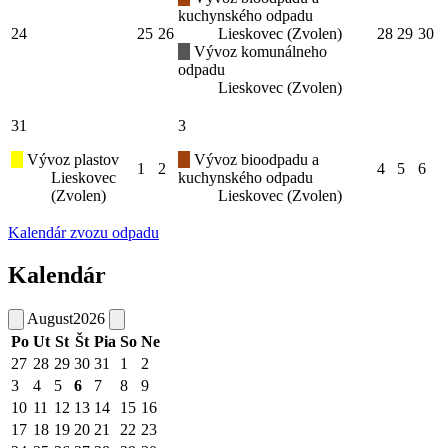
kuchynského odpadu
24
25
26
Lieskovec (Zvolen)
28
29
30
Vývoz komunálneho
odpadu
Lieskovec (Zvolen)
31
3
Vývoz plastov
Vývoz bioodpadu a
1
2
4
5
6
Lieskovec
kuchynského odpadu
(Zvolen)
Lieskovec (Zvolen)
Kalendár zvozu odpadu
Kalendár
August
2026
Po
Ut
St
Št
Pia
So
Ne
27
28
29
30
31
1
2
3
4
5
6
7
8
9
10
11
12
13
14
15
16
17
18
19
20
21
22
23