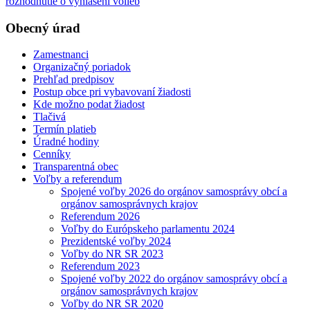
rozhodnutie o vyhlásení volieb
Obecný úrad
Zamestnanci
Organizačný poriadok
Prehľad predpisov
Postup obce pri vybavovaní žiadosti
Kde možno podat žiadost
Tlačivá
Termín platieb
Úradné hodiny
Cenníky
Transparentná obec
Voľby a referendum
Spojené voľby 2026 do orgánov samosprávy obcí a
orgánov samosprávnych krajov
Referendum 2026
Voľby do Európskeho parlamentu 2024
Prezidentské voľby 2024
Voľby do NR SR 2023
Referendum 2023
Spojené voľby 2022 do orgánov samosprávy obcí a
orgánov samosprávnych krajov
Voľby do NR SR 2020