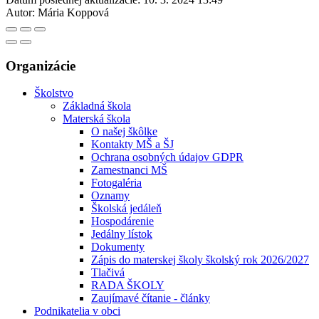
Autor:
Mária Koppová
Organizácie
Školstvo
Základná škola
Materská škola
O našej škôlke
Kontakty MŠ a ŠJ
Ochrana osobných údajov GDPR
Zamestnanci MŠ
Fotogaléria
Oznamy
Školská jedáleň
Hospodárenie
Jedálny lístok
Dokumenty
Zápis do materskej školy školský rok 2026/2027
Tlačivá
RADA ŠKOLY
Zaujímavé čítanie - články
Podnikatelia v obci