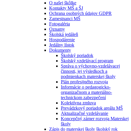
O našej škôlke
Kontakty MŠ a ŠJ
Ochrana osobných údajov GDPR
Zamestnanci MŠ
Fotogaléria
Oznamy
Školská jedáleň
Hospodárenie
Jedálny lístok
Dokumenty
Školský poriadok
Školský vzdelávací program
Správa o výchovno-vzdelávacej
činnosti, jej výsledkoch a
podmienkach materskej školy
Plán profesijného rozvoja
Informácie o pedagogicko-
organizačnom a materiálno-
technickom zabezpečení
Kolektívna zmluva
Prevádzkový poriadok areálu MŠ
Aktualizačné vzdelávanie
Koncepčný zámer rozvoja Materskej
školy
Zápis do materskej školy školský rok