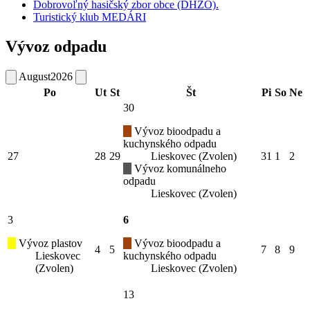
Dobrovoľný hasičský zbor obce (DHZO).
Turistický klub MEDÁRI
Vývoz odpadu
August
2026
Po
Ut
St
Št
Pi
So
Ne
30
Vývoz bioodpadu a
kuchynského odpadu
27
28
29
Lieskovec (Zvolen)
31
1
2
Vývoz komunálneho
odpadu
Lieskovec (Zvolen)
3
6
Vývoz plastov
Vývoz bioodpadu a
4
5
7
8
9
Lieskovec
kuchynského odpadu
(Zvolen)
Lieskovec (Zvolen)
13