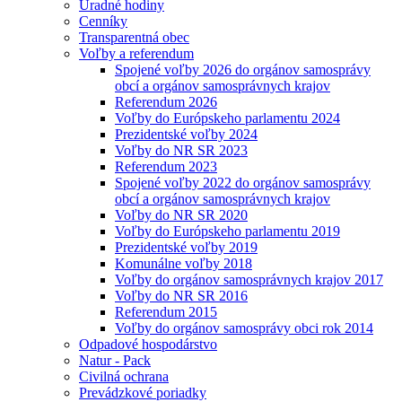
Úradné hodiny
Cenníky
Transparentná obec
Voľby a referendum
Spojené voľby 2026 do orgánov samosprávy
obcí a orgánov samosprávnych krajov
Referendum 2026
Voľby do Európskeho parlamentu 2024
Prezidentské voľby 2024
Voľby do NR SR 2023
Referendum 2023
Spojené voľby 2022 do orgánov samosprávy
obcí a orgánov samosprávnych krajov
Voľby do NR SR 2020
Voľby do Európskeho parlamentu 2019
Prezidentské voľby 2019
Komunálne voľby 2018
Voľby do orgánov samosprávnych krajov 2017
Voľby do NR SR 2016
Referendum 2015
Voľby do orgánov samosprávy obci rok 2014
Odpadové hospodárstvo
Natur - Pack
Civilná ochrana
Prevádzkové poriadky