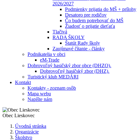
2026/2027
Podmienky prijatia do MŠ + prílohy
Desatoro pre rodičov
Čo budem potrebovať do MŠ
Žiadosť o prijatie dieťaťa
Tlačivá
RADA ŠKOLY
Štatút Rady školy
Zaujímavé čítanie - články
Podnikatelia v obci
eM-Trade
Dobrovoľný hasičský zbor obce (DHZO).
Dobrovoľný hasičský zbor (DHZ).
Turistický klub MEDÁRI
Kontakt
Kontakty - zoznam osôb
Mapa webu
Napíšte nám
Obec
Lieskovec
Úvodná stránka
Organizácie
Školstvo