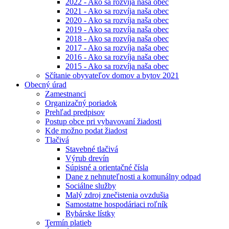
2022 - Ako sa rozvíja naša obec
2021 - Ako sa rozvíja naša obec
2020 - Ako sa rozvíja naša obec
2019 - Ako sa rozvíja naša obec
2018 - Ako sa rozvíja naša obec
2017 - Ako sa rozvíja naša obec
2016 - Ako sa rozvíja naša obec
2015 - Ako sa rozvíja naša obec
Sčítanie obyvateľov domov a bytov 2021
Obecný úrad
Zamestnanci
Organizačný poriadok
Prehľad predpisov
Postup obce pri vybavovaní žiadosti
Kde možno podat žiadost
Tlačivá
Stavebné tlačivá
Výrub drevín
Súpisné a orientačné čísla
Dane z nehnuteľnosti a komunálny odpad
Sociálne služby
Malý zdroj znečistenia ovzdušia
Samostatne hospodáriaci roľník
Rybárske lístky
Termín platieb