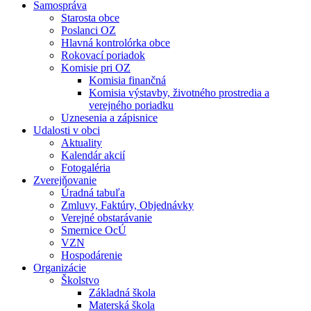
Samospráva
Starosta obce
Poslanci OZ
Hlavná kontrolórka obce
Rokovací poriadok
Komisie pri OZ
Komisia finančná
Komisia výstavby, životného prostredia a
verejného poriadku
Uznesenia a zápisnice
Udalosti v obci
Aktuality
Kalendár akcií
Fotogaléria
Zverejňovanie
Úradná tabuľa
Zmluvy, Faktúry, Objednávky
Verejné obstarávanie
Smernice OcÚ
VZN
Hospodárenie
Organizácie
Školstvo
Základná škola
Materská škola