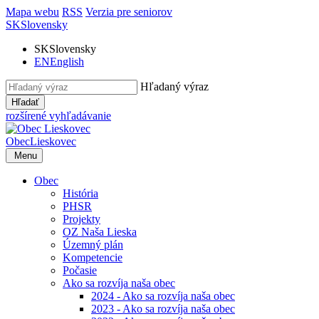
Mapa webu
RSS
Verzia pre seniorov
SK
Slovensky
SK
Slovensky
EN
English
Hľadaný výraz
Hľadať
rozšírené vyhľadávanie
Obec
Lieskovec
Menu
Obec
História
PHSR
Projekty
OZ Naša Lieska
Územný plán
Kompetencie
Počasie
Ako sa rozvíja naša obec
2024 - Ako sa rozvíja naša obec
2023 - Ako sa rozvíja naša obec