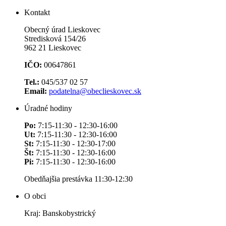
Kontakt
Obecný úrad Lieskovec
Stredisková 154/26
962 21 Lieskovec
IČO:
00647861
Tel.:
045/537 02 57
Email:
podatelna@obeclieskovec.sk
Úradné hodiny
Po:
7:15-11:30 - 12:30-16:00
Ut:
7:15-11:30 - 12:30-16:00
St:
7:15-11:30 - 12:30-17:00
Št:
7:15-11:30 - 12:30-16:00
Pi:
7:15-11:30 - 12:30-16:00
Obedňajšia prestávka 11:30-12:30
O obci
Kraj: Banskobystrický