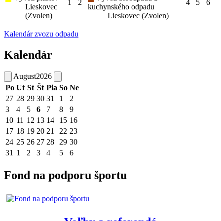
1
2
4
5
6
Lieskovec
kuchynského odpadu
(Zvolen)
Lieskovec (Zvolen)
Kalendár zvozu odpadu
Kalendár
August
2026
Po
Ut
St
Št
Pia
So
Ne
27
28
29
30
31
1
2
3
4
5
6
7
8
9
10
11
12
13
14
15
16
17
18
19
20
21
22
23
24
25
26
27
28
29
30
31
1
2
3
4
5
6
Fond na podporu športu