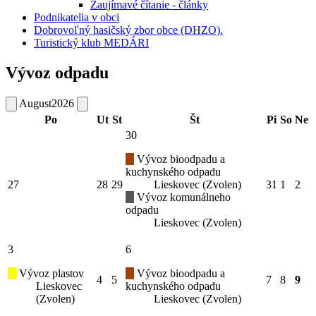
Zaujímavé čítanie - články
Podnikatelia v obci
Dobrovoľný hasičský zbor obce (DHZO).
Turistický klub MEDÁRI
Vývoz odpadu
August
2026
Po
Ut
St
Št
Pi
So
Ne
30
Vývoz bioodpadu a
kuchynského odpadu
27
28
29
Lieskovec (Zvolen)
31
1
2
Vývoz komunálneho
odpadu
Lieskovec (Zvolen)
3
6
Vývoz plastov
Vývoz bioodpadu a
4
5
7
8
9
Lieskovec
kuchynského odpadu
(Zvolen)
Lieskovec (Zvolen)