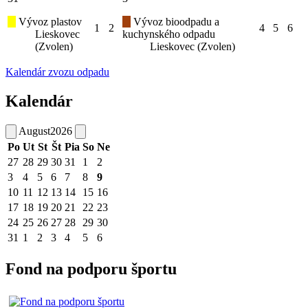
Vývoz plastov
Vývoz bioodpadu a
1
2
4
5
6
Lieskovec
kuchynského odpadu
(Zvolen)
Lieskovec (Zvolen)
Kalendár zvozu odpadu
Kalendár
August
2026
Po
Ut
St
Št
Pia
So
Ne
27
28
29
30
31
1
2
3
4
5
6
7
8
9
10
11
12
13
14
15
16
17
18
19
20
21
22
23
24
25
26
27
28
29
30
31
1
2
3
4
5
6
Fond na podporu športu