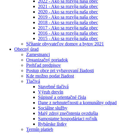
2022 - Ako sa rozvíja naša obec
2021 - Ako sa rozvíja naša obec
2020 - Ako sa rozvíja naša obec
2019 - Ako sa rozvíja naša obec
2018 - Ako sa rozvíja naša obec
2017 - Ako sa rozvíja naša obec
2016 - Ako sa rozvíja naša obec
2015 - Ako sa rozvíja naša obec
Sčítanie obyvateľov domov a bytov 2021
Obecný úrad
Zamestnanci
Organizačný poriadok
Prehľad predpisov
Postup obce pri vybavovaní žiadosti
Kde možno podat žiadost
Tlačivá
Stavebné tlačivá
Výrub drevín
Súpisné a orientačné čísla
Dane z nehnuteľnosti a komunálny odpad
Sociálne služby
Malý zdroj znečistenia ovzdušia
Samostatne hospodáriaci roľník
Rybárske lístky
Termín platieb