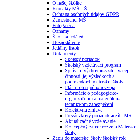
O našej škôlke
Kontakty MŠ a ŠJ
Ochrana osobných údajov GDPR
Zamestnanci MŠ
Fotogaléria
Oznamy
Školská jedáleň
Hospodárenie
Jedálny lístok
Dokumenty
Školský poriadok
Školský vzdelávací program
Správa o výchovno-vzdelávacej
činnosti, jej výsledkoch a
podmienkach materskej školy
Plán profesijného rozvoja
Informácie o pedagogicko-
organizačnom a materiálno-
technickom zabezpečení
Kolektívna zmluva
Prevádzkový poriadok areálu MŠ
Aktualizačné vzdelávanie
Koncepčný zámer rozvoja Materskej
školy
Zápis do materskej školy školský rok