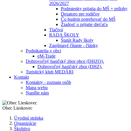
2026/2027
Podmienky prijatia do MŠ + prílohy
Desatoro pre rodičov
Čo budem potrebovať do MŠ
Žiadosť o prijatie dieťaťa
Tlačivá
RADA ŠKOLY
Štatút Rady školy
Zaujímavé čítanie - články
Podnikatelia v obci
eM-Trade
Dobrovoľný hasičský zbor obce (DHZO).
Dobrovoľný hasičský zbor (DHZ).
Turistický klub MEDÁRI
Kontakt
Kontakty - zoznam osôb
Mapa webu
Napíšte nám
Obec
Lieskovec
Úvodná stránka
Organizácie
Školstvo