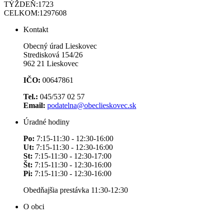
TÝŽDEŇ:
1723
CELKOM:
1297608
Kontakt
Obecný úrad Lieskovec
Stredisková 154/26
962 21 Lieskovec
IČO:
00647861
Tel.:
045/537 02 57
Email:
podatelna@obeclieskovec.sk
Úradné hodiny
Po:
7:15-11:30 - 12:30-16:00
Ut:
7:15-11:30 - 12:30-16:00
St:
7:15-11:30 - 12:30-17:00
Št:
7:15-11:30 - 12:30-16:00
Pi:
7:15-11:30 - 12:30-16:00
Obedňajšia prestávka 11:30-12:30
O obci