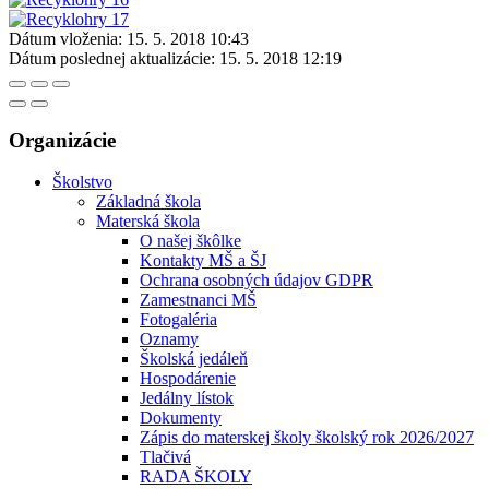
Dátum vloženia:
15. 5. 2018 10:43
Dátum poslednej aktualizácie:
15. 5. 2018 12:19
Organizácie
Školstvo
Základná škola
Materská škola
O našej škôlke
Kontakty MŠ a ŠJ
Ochrana osobných údajov GDPR
Zamestnanci MŠ
Fotogaléria
Oznamy
Školská jedáleň
Hospodárenie
Jedálny lístok
Dokumenty
Zápis do materskej školy školský rok 2026/2027
Tlačivá
RADA ŠKOLY