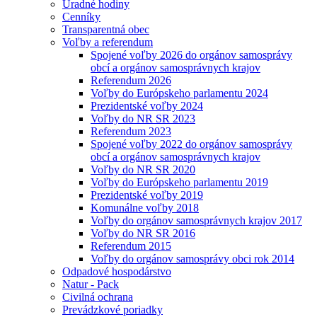
Úradné hodiny
Cenníky
Transparentná obec
Voľby a referendum
Spojené voľby 2026 do orgánov samosprávy
obcí a orgánov samosprávnych krajov
Referendum 2026
Voľby do Európskeho parlamentu 2024
Prezidentské voľby 2024
Voľby do NR SR 2023
Referendum 2023
Spojené voľby 2022 do orgánov samosprávy
obcí a orgánov samosprávnych krajov
Voľby do NR SR 2020
Voľby do Európskeho parlamentu 2019
Prezidentské voľby 2019
Komunálne voľby 2018
Voľby do orgánov samosprávnych krajov 2017
Voľby do NR SR 2016
Referendum 2015
Voľby do orgánov samosprávy obci rok 2014
Odpadové hospodárstvo
Natur - Pack
Civilná ochrana
Prevádzkové poriadky