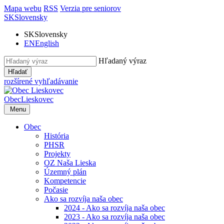
Mapa webu
RSS
Verzia pre seniorov
SK
Slovensky
SK
Slovensky
EN
English
Hľadaný výraz
Hľadať
rozšírené vyhľadávanie
Obec
Lieskovec
Menu
Obec
História
PHSR
Projekty
OZ Naša Lieska
Územný plán
Kompetencie
Počasie
Ako sa rozvíja naša obec
2024 - Ako sa rozvíja naša obec
2023 - Ako sa rozvíja naša obec