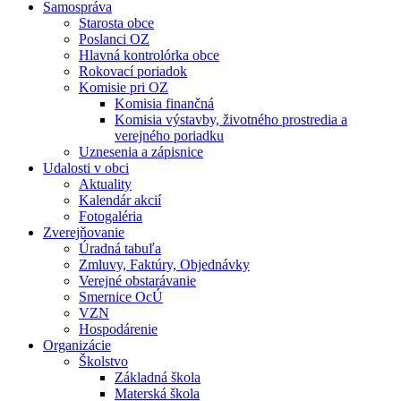
Samospráva
Starosta obce
Poslanci OZ
Hlavná kontrolórka obce
Rokovací poriadok
Komisie pri OZ
Komisia finančná
Komisia výstavby, životného prostredia a
verejného poriadku
Uznesenia a zápisnice
Udalosti v obci
Aktuality
Kalendár akcií
Fotogaléria
Zverejňovanie
Úradná tabuľa
Zmluvy, Faktúry, Objednávky
Verejné obstarávanie
Smernice OcÚ
VZN
Hospodárenie
Organizácie
Školstvo
Základná škola
Materská škola