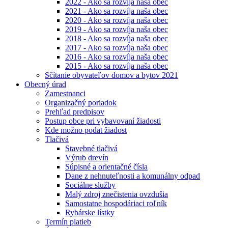
2022 - Ako sa rozvíja naša obec
2021 - Ako sa rozvíja naša obec
2020 - Ako sa rozvíja naša obec
2019 - Ako sa rozvíja naša obec
2018 - Ako sa rozvíja naša obec
2017 - Ako sa rozvíja naša obec
2016 - Ako sa rozvíja naša obec
2015 - Ako sa rozvíja naša obec
Sčítanie obyvateľov domov a bytov 2021
Obecný úrad
Zamestnanci
Organizačný poriadok
Prehľad predpisov
Postup obce pri vybavovaní žiadosti
Kde možno podat žiadost
Tlačivá
Stavebné tlačivá
Výrub drevín
Súpisné a orientačné čísla
Dane z nehnuteľnosti a komunálny odpad
Sociálne služby
Malý zdroj znečistenia ovzdušia
Samostatne hospodáriaci roľník
Rybárske lístky
Termín platieb