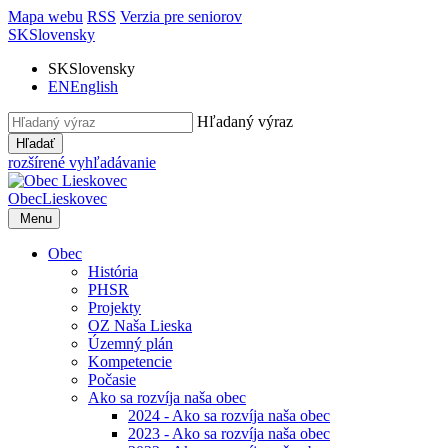
Mapa webu
RSS
Verzia pre seniorov
SK
Slovensky
SK
Slovensky
EN
English
Hľadaný výraz
Hľadať
rozšírené vyhľadávanie
Obec
Lieskovec
Menu
Obec
História
PHSR
Projekty
OZ Naša Lieska
Územný plán
Kompetencie
Počasie
Ako sa rozvíja naša obec
2024 - Ako sa rozvíja naša obec
2023 - Ako sa rozvíja naša obec