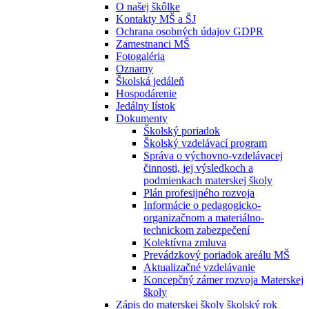
O našej škôlke
Kontakty MŠ a ŠJ
Ochrana osobných údajov GDPR
Zamestnanci MŠ
Fotogaléria
Oznamy
Školská jedáleň
Hospodárenie
Jedálny lístok
Dokumenty
Školský poriadok
Školský vzdelávací program
Správa o výchovno-vzdelávacej
činnosti, jej výsledkoch a
podmienkach materskej školy
Plán profesijného rozvoja
Informácie o pedagogicko-
organizačnom a materiálno-
technickom zabezpečení
Kolektívna zmluva
Prevádzkový poriadok areálu MŠ
Aktualizačné vzdelávanie
Koncepčný zámer rozvoja Materskej
školy
Zápis do materskej školy školský rok