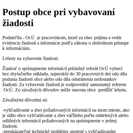
Postup obce pri vybavovaní
žiadosti
Podateľňa - OcÚ je pracoviskom, ktoré za obec prijíma a vedie
evidenciu žiadostí a informácie podľa zákona o slobodnom prístupe
k informáciám.
Lehoty na vybavenie žiadosti:
Žiadosť o sprístupnenie informácií príslušný referát OcÚ vybaví
bez zbytočného odkladu, najneskôr do 30 pracovných dní odo dňa
podania žiadosti obce alebo odo dňa odstránenia nedostatkov
žiadosti. Za vybavenie žiadosti je zodpovedný samostatný referent
OcÚ. Zo závažných dôvodov môže starosta obce predĺžiť lehotu.
Závažnými dôvodmi sú:
-vyhľadávanie a zber požadovaných informácií na inom mieste, ako
je sídlo obce vyhľadávanie a zber väčšieho počtu oddelených alebo
odlišných informácií požadovaných na sprístupnenie v jednej
žiadosti,
-preukázateľné technické problémy spojené s vyhľadávaním