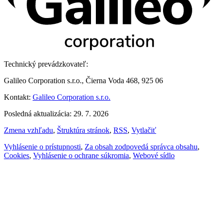
Technický prevádzkovateľ:
Galileo Corporation s.r.o., Čierna Voda 468, 925 06
Kontakt:
Galileo Corporation s.r.o.
Posledná aktualizácia: 29. 7. 2026
Zmena vzhľadu
,
Štruktúra stránok
,
RSS
,
Vytlačiť
Vyhlásenie o prístupnosti
,
Za obsah zodpovedá správca obsahu
,
Cookies
,
Vyhlásenie o ochrane súkromia
,
Webové sídlo