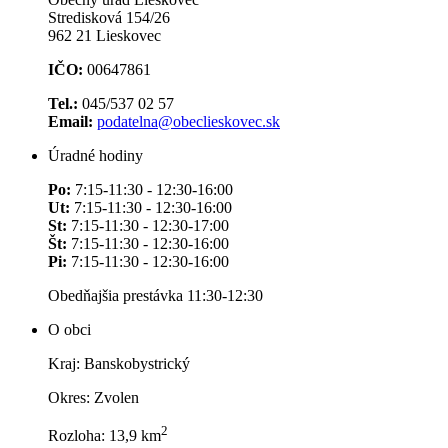
Stredisková 154/26
962 21 Lieskovec
IČO:
00647861
Tel.:
045/537 02 57
Email:
podatelna@obeclieskovec.sk
Úradné hodiny
Po:
7:15-11:30 - 12:30-16:00
Ut:
7:15-11:30 - 12:30-16:00
St:
7:15-11:30 - 12:30-17:00
Št:
7:15-11:30 - 12:30-16:00
Pi:
7:15-11:30 - 12:30-16:00
Obedňajšia prestávka 11:30-12:30
O obci
Kraj: Banskobystrický
Okres: Zvolen
2
Rozloha: 13,9 km