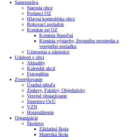
Samospráva
Starosta obce
Poslanci OZ
Hlavná kontrolórka obce
Rokovací poriadok
Komisie pri OZ
Komisia finančná
Komisia výstavby, životného prostredia a
verejného poriadku
Uznesenia a zápisnice
Udalosti v obci
Aktuality
Kalendár akcií
Fotogaléria
Zverejňovanie
Úradná tabuľa
Zmluvy, Faktúry, Objednávky
Verejné obstarávanie
Smernice OcÚ
VZN
Hospodárenie
Organizácie
Školstvo
Základná škola
Materská škola