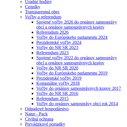
Úradné hodiny
Cenníky
Transparentná obec
Voľby a referendum
Spojené voľby 2026 do orgánov samosprávy
obcí a orgánov samosprávnych krajov
Referendum 2026
Voľby do Európskeho parlamentu 2024
Prezidentské voľby 2024
Voľby do NR SR 2023
Referendum 2023
Spojené voľby 2022 do orgánov samosprávy
obcí a orgánov samosprávnych krajov
Voľby do NR SR 2020
Voľby do Európskeho parlamentu 2019
Prezidentské voľby 2019
Komunálne voľby 2018
Voľby do orgánov samosprávnych krajov 2017
Voľby do NR SR 2016
Referendum 2015
Voľby do orgánov samosprávy obci rok 2014
Odpadové hospodárstvo
Natur - Pack
Civilná ochrana
Prevádzkové poriadky