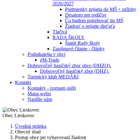
2026/2027
Podmienky prijatia do MŠ + prílohy
Desatoro pre rodičov
Čo budem potrebovať do MŠ
Žiadosť o prijatie dieťaťa
Tlačivá
RADA ŠKOLY
Štatút Rady školy
Zaujímavé čítanie - články
Podnikatelia v obci
eM-Trade
Dobrovoľný hasičský zbor obce (DHZO).
Dobrovoľný hasičský zbor (DHZ).
Turistický klub MEDÁRI
Kontakt
Kontakty - zoznam osôb
Mapa webu
Napíšte nám
Obec
Lieskovec
Úvodná stránka
Obecný úrad
Postup obce pri vybavovaní žiadosti