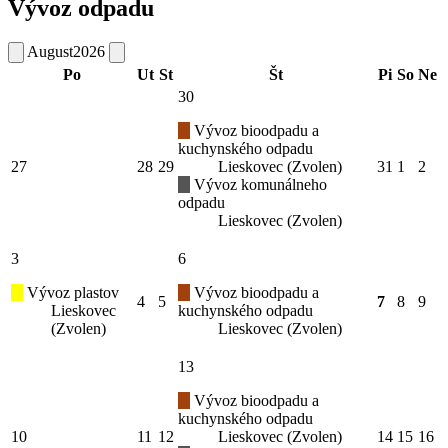
Vývoz odpadu
August
2026
Po
Ut
St
Št
Pi
So
Ne
30
Vývoz bioodpadu a
kuchynského odpadu
27
28
29
Lieskovec (Zvolen)
31
1
2
Vývoz komunálneho
odpadu
Lieskovec (Zvolen)
3
6
Vývoz plastov
Vývoz bioodpadu a
4
5
7
8
9
Lieskovec
kuchynského odpadu
(Zvolen)
Lieskovec (Zvolen)
13
Vývoz bioodpadu a
kuchynského odpadu
10
11
12
Lieskovec (Zvolen)
14
15
16