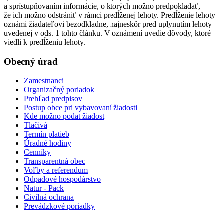
a sprístupňovaním informácie, o ktorých možno predpokladať,
že ich možno odstrániť v rámci predĺženej lehoty. Predĺženie lehoty
oznámi žiadateľovi bezodkladne, najneskôr pred uplynutím lehoty
uvedenej v ods. 1 tohto článku. V oznámení uvedie dôvody, ktoré
viedli k predĺženiu lehoty.
Obecný úrad
Zamestnanci
Organizačný poriadok
Prehľad predpisov
Postup obce pri vybavovaní žiadosti
Kde možno podat žiadost
Tlačivá
Termín platieb
Úradné hodiny
Cenníky
Transparentná obec
Voľby a referendum
Odpadové hospodárstvo
Natur - Pack
Civilná ochrana
Prevádzkové poriadky