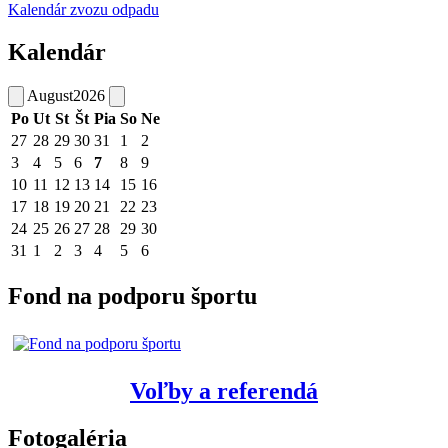
Kalendár zvozu odpadu
Kalendár
August
2026
Po
Ut
St
Št
Pia
So
Ne
27
28
29
30
31
1
2
3
4
5
6
7
8
9
10
11
12
13
14
15
16
17
18
19
20
21
22
23
24
25
26
27
28
29
30
31
1
2
3
4
5
6
Fond na podporu športu
Voľby a referendá
Fotogaléria