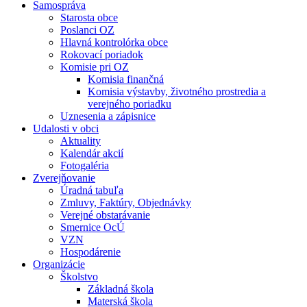
Samospráva
Starosta obce
Poslanci OZ
Hlavná kontrolórka obce
Rokovací poriadok
Komisie pri OZ
Komisia finančná
Komisia výstavby, životného prostredia a
verejného poriadku
Uznesenia a zápisnice
Udalosti v obci
Aktuality
Kalendár akcií
Fotogaléria
Zverejňovanie
Úradná tabuľa
Zmluvy, Faktúry, Objednávky
Verejné obstarávanie
Smernice OcÚ
VZN
Hospodárenie
Organizácie
Školstvo
Základná škola
Materská škola