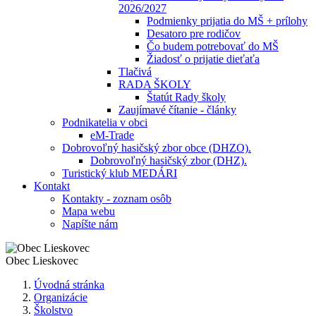
2026/2027
Podmienky prijatia do MŠ + prílohy
Desatoro pre rodičov
Čo budem potrebovať do MŠ
Žiadosť o prijatie dieťaťa
Tlačivá
RADA ŠKOLY
Štatút Rady školy
Zaujímavé čítanie - články
Podnikatelia v obci
eM-Trade
Dobrovoľný hasičský zbor obce (DHZO).
Dobrovoľný hasičský zbor (DHZ).
Turistický klub MEDÁRI
Kontakt
Kontakty - zoznam osôb
Mapa webu
Napíšte nám
Obec
Lieskovec
Úvodná stránka
Organizácie
Školstvo