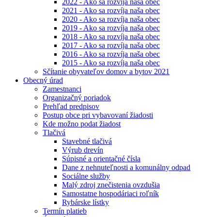
2022 - Ako sa rozvíja naša obec
2021 - Ako sa rozvíja naša obec
2020 - Ako sa rozvíja naša obec
2019 - Ako sa rozvíja naša obec
2018 - Ako sa rozvíja naša obec
2017 - Ako sa rozvíja naša obec
2016 - Ako sa rozvíja naša obec
2015 - Ako sa rozvíja naša obec
Sčítanie obyvateľov domov a bytov 2021
Obecný úrad
Zamestnanci
Organizačný poriadok
Prehľad predpisov
Postup obce pri vybavovaní žiadosti
Kde možno podat žiadost
Tlačivá
Stavebné tlačivá
Výrub drevín
Súpisné a orientačné čísla
Dane z nehnuteľnosti a komunálny odpad
Sociálne služby
Malý zdroj znečistenia ovzdušia
Samostatne hospodáriaci roľník
Rybárske lístky
Termín platieb