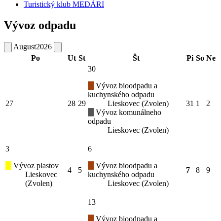
Turistický klub MEDÁRI
Vývoz odpadu
August
2026
Po
Ut
St
Št
Pi
So
Ne
30
Vývoz bioodpadu a
kuchynského odpadu
27
28
29
Lieskovec (Zvolen)
31
1
2
Vývoz komunálneho
odpadu
Lieskovec (Zvolen)
3
6
Vývoz plastov
Vývoz bioodpadu a
4
5
7
8
9
Lieskovec
kuchynského odpadu
(Zvolen)
Lieskovec (Zvolen)
13
Vývoz bioodpadu a