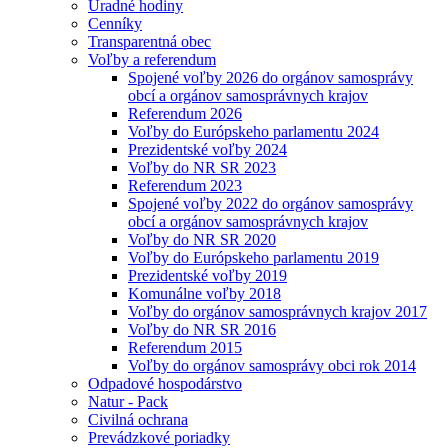
Úradné hodiny
Cenníky
Transparentná obec
Voľby a referendum
Spojené voľby 2026 do orgánov samosprávy
obcí a orgánov samosprávnych krajov
Referendum 2026
Voľby do Európskeho parlamentu 2024
Prezidentské voľby 2024
Voľby do NR SR 2023
Referendum 2023
Spojené voľby 2022 do orgánov samosprávy
obcí a orgánov samosprávnych krajov
Voľby do NR SR 2020
Voľby do Európskeho parlamentu 2019
Prezidentské voľby 2019
Komunálne voľby 2018
Voľby do orgánov samosprávnych krajov 2017
Voľby do NR SR 2016
Referendum 2015
Voľby do orgánov samosprávy obci rok 2014
Odpadové hospodárstvo
Natur - Pack
Civilná ochrana
Prevádzkové poriadky