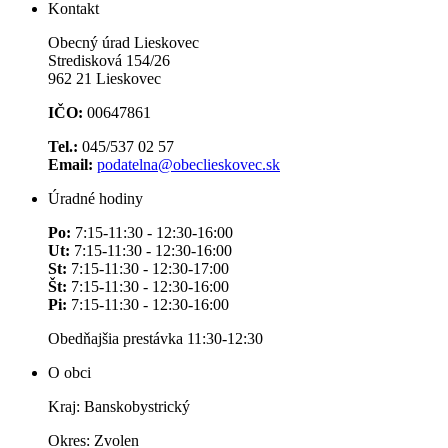
Kontakt
Obecný úrad Lieskovec
Stredisková 154/26
962 21 Lieskovec
IČO:
00647861
Tel.:
045/537 02 57
Email:
podatelna@obeclieskovec.sk
Úradné hodiny
Po:
7:15-11:30 - 12:30-16:00
Ut:
7:15-11:30 - 12:30-16:00
St:
7:15-11:30 - 12:30-17:00
Št:
7:15-11:30 - 12:30-16:00
Pi:
7:15-11:30 - 12:30-16:00
Obedňajšia prestávka 11:30-12:30
O obci
Kraj: Banskobystrický
Okres: Zvolen