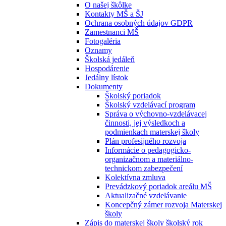
O našej škôlke
Kontakty MŠ a ŠJ
Ochrana osobných údajov GDPR
Zamestnanci MŠ
Fotogaléria
Oznamy
Školská jedáleň
Hospodárenie
Jedálny lístok
Dokumenty
Školský poriadok
Školský vzdelávací program
Správa o výchovno-vzdelávacej
činnosti, jej výsledkoch a
podmienkach materskej školy
Plán profesijného rozvoja
Informácie o pedagogicko-
organizačnom a materiálno-
technickom zabezpečení
Kolektívna zmluva
Prevádzkový poriadok areálu MŠ
Aktualizačné vzdelávanie
Koncepčný zámer rozvoja Materskej
školy
Zápis do materskej školy školský rok