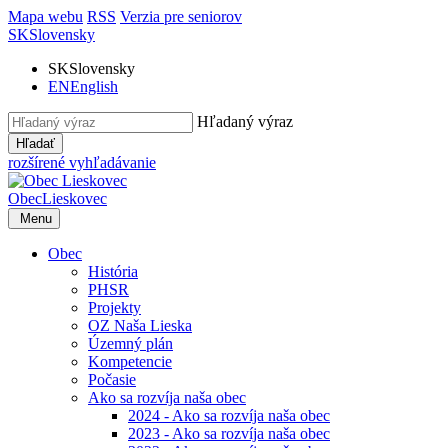
Mapa webu
RSS
Verzia pre seniorov
SK
Slovensky
SK
Slovensky
EN
English
Hľadaný výraz
Hľadať
rozšírené vyhľadávanie
Obec
Lieskovec
Menu
Obec
História
PHSR
Projekty
OZ Naša Lieska
Územný plán
Kompetencie
Počasie
Ako sa rozvíja naša obec
2024 - Ako sa rozvíja naša obec
2023 - Ako sa rozvíja naša obec