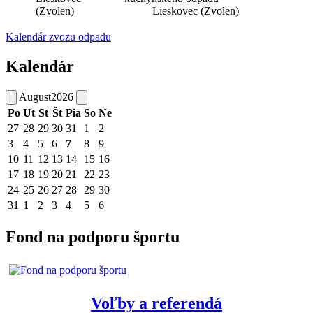
(Zvolen)
Lieskovec (Zvolen)
Kalendár zvozu odpadu
Kalendár
August
2026
Po
Ut
St
Št
Pia
So
Ne
27
28
29
30
31
1
2
3
4
5
6
7
8
9
10
11
12
13
14
15
16
17
18
19
20
21
22
23
24
25
26
27
28
29
30
31
1
2
3
4
5
6
Fond na podporu športu
Voľby a referendá