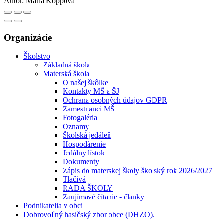
Autor:
Mária Koppová
Organizácie
Školstvo
Základná škola
Materská škola
O našej škôlke
Kontakty MŠ a ŠJ
Ochrana osobných údajov GDPR
Zamestnanci MŠ
Fotogaléria
Oznamy
Školská jedáleň
Hospodárenie
Jedálny lístok
Dokumenty
Zápis do materskej školy školský rok 2026/2027
Tlačivá
RADA ŠKOLY
Zaujímavé čítanie - články
Podnikatelia v obci
Dobrovoľný hasičský zbor obce (DHZO).